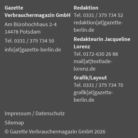
Gazette
Redaktion
Verbrauchermagazin GmbH
Tel. 0331 / 379 734 52
redaktion[at]gazette-
Am Bürohochhaus 2-4
berlin.de
14478 Potsdam
Redakteurin Jacqueline
Tel. 0331 / 379 734 50
Lorenz
info[at]gazette-berlin.de
Tel. 0172-630 26 88
mail[at]textlade-
lorenz.de
Grafik/Layout
Tel. 0331 / 379 734 70
grafik[at]gazette-
berlin.de
Impressum
/
Datenschutz
Sitemap
© Gazette Verbrauchermagazin GmbH 2026