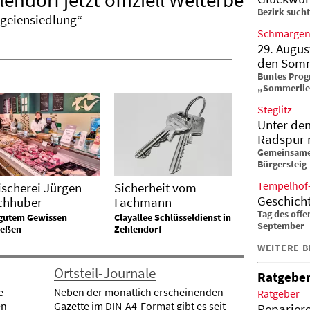
ndorf jetzt offiziell Welterbe
Bezirk such
geiensiedlung“
Schmargen
29. Augus
den Som
Buntes Prog
„Sommerli
Steglitz
Unter den
Radspur 
Gemeinsame
Bürgersteig
Tempelhof
ischerei Jürgen
Sicherheit vom
Geschicht
chhuber
Fachmann
Tag des off
 gutem Gewissen
Clayallee Schlüsseldienst in
September
ießen
Zehlendorf
WEITERE B
Ortsteil-Journale
Ratgebe
e
Neben der monatlich erscheinenden
Ratgeber
en
Gazette im DIN-A4-Format gibt es seit
Reparier