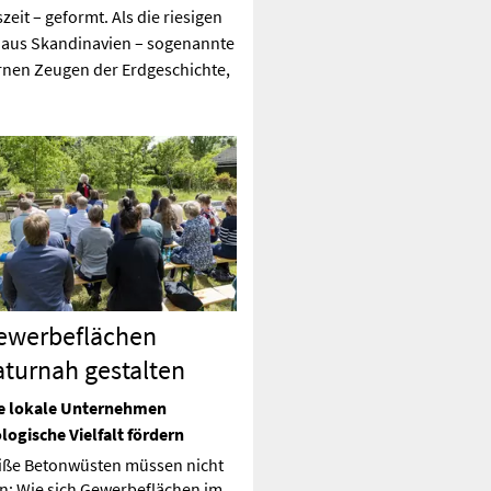
eit – geformt. Als die riesigen
 aus Skandinavien – sogenannte
ernen Zeugen der Erdgeschichte,
ewerbeflächen
aturnah gestalten
e lokale Unternehmen
ologische Vielfalt fördern
iße Betonwüsten müssen nicht
in: Wie sich Gewerbeflächen im