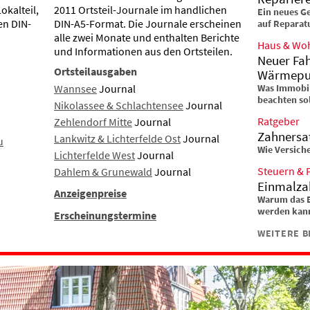
okalteil,
2011 Ortsteil-Journale im handlichen
Ein neues Ge
en DIN-
DIN-A5-Format. Die Journale erscheinen
auf Reparat
alle zwei Monate und enthalten Berichte
Haus & Wo
und Informationen aus den Ortsteilen.
Neuer Fah
Ortsteilausgaben
Wärmep
Wannsee
Journal
Was Immobili
beachten so
Nikolassee & Schlachtensee
Journal
Ratgeber
Zehlendorf Mitte
Journal
Zahnersat
Lankwitz & Lichterfelde Ost
Journal
u
Wie Versiche
Lichterfelde West
Journal
Steuern & 
Dahlem & Grunewald
Journal
Einmalzah
Anzeigenpreise
Warum das Er
werden kan
Erscheinungstermine
WEITERE B