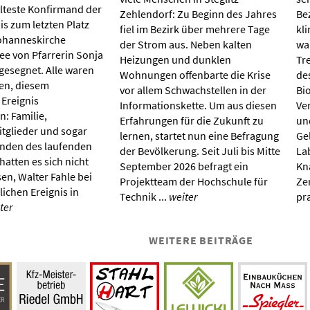
älteste Konfirmand der
Zehlendorf: Zu Beginn des Jahres
Be
bis zum letzten Platz
fiel im Bezirk über mehrere Tage
kl
ohanneskirche
der Strom aus. Neben kalten
wa
ee von Pfarrerin Sonja
Heizungen und dunklen
Tr
gesegnet. Alle waren
Wohnungen offenbarte die Krise
de
en, diesem
vor allem Schwachstellen in der
Bi
Ereignis
Informationskette. Um aus diesen
Ver
: Familie,
Erfahrungen für die Zukunft zu
un
glieder und sogar
lernen, startet nun eine Befragung
Ge
nden des laufenden
der Bevölkerung. Seit Juli bis Mitte
La
atten es sich nicht
September 2026 befragt ein
Kn
en, Walter Fahle bei
Projektteam der Hochschule für
Ze
lichen Ereignis in
Technik ...
weiter
pr
ter
WEITERE BEITRÄGE