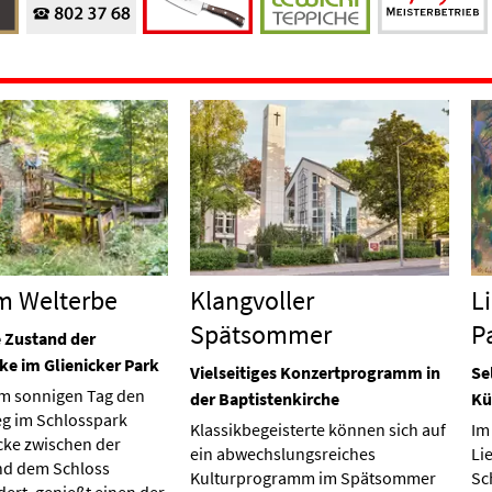
im Welterbe
Klangvoller
L
Spätsommer
Pa
e Zustand der
ke im Glienicker Park
Vielseitiges Konzertprogramm in
Se
m sonnigen Tag den
der Baptistenkirche
Kü
g im Schlosspark
Klassikbegeisterte können sich auf
Im
icke zwischen der
ein abwechslungsreiches
Li
nd dem Schloss
Kulturprogramm im Spätsommer
Sc