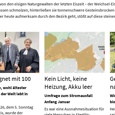
on den eisigen Naturgewalten der letzten Eiszeit – der Weichsel-Eisz
ssen schmolzen, hinterließen sie tonnenschwere Gesteinsbrocken
Wer heute aufmerksam durch den Bezirk geht, stößt auf diese stein
gnet mit 100
Kein Licht, keine
G
Heizung, Akku leer
n
, wohl ältester
der Welt lebt in
Umfrage zum Stromausfall
Wi
Anfang Januar
bi
026, dem 5. Sonntag
Es war eine Ausnahmesituation für
He
tis, wurde der
viele Menschen in Steglitz-
se