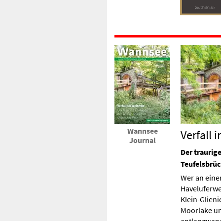
Wannsee
Verfall 
Journal
Der traurig
Teufelsbrüc
Wer an eine
Haveluferwe
Klein-Glien
Moorlake u