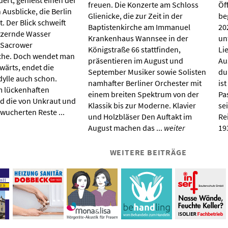
ert, genießt einen der
freuen. Die Konzerte am Schloss
Öf
n Ausblicke, die Berlin
Glienicke, die zur Zeit in der
be
t. Der Blick schweift
Baptistenkirche am Immanuel
20
itzernde Wasser
Krankenhaus Wannsee in der
un
 Sacrower
Königstraße 66 stattfinden,
Li
che. Doch wendet man
präsentieren im August und
Au
wärts, endet die
September Musiker sowie Solisten
dur
dylle auch schon.
namhafter Berliner Orchester mit
ist
m lückenhaften
einem breiten Spektrum von der
Pa
d die von Unkraut und
Klassik bis zur Moderne. Klavier
se
wucherten Reste ...
und Holzbläser Den Auftakt im
Re
August machen das ...
weiter
193
WEITERE BEITRÄGE