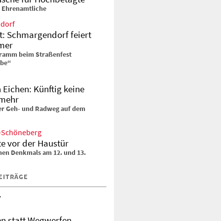
t Ehrenamtliche
dorf
t: Schmargendorf feiert
mer
ramm beim Straßenfest
ebe“
 Eichen: Künftig keine
mehr
r Geh- und Radweg auf dem
-Schöneberg
e vor der Haustür
enen Denkmals am 12. und 13.
EITRÄGE
r
en statt Wegwerfen