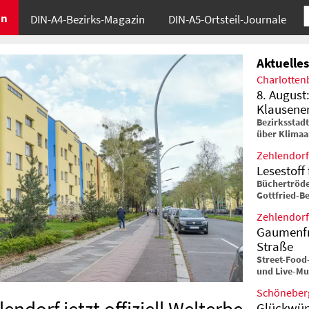
in
DIN-A4-Bezirks-Magazin
DIN-A5-Ortsteil-Journale
Aktuelles
Charlotten
8. August
Klausene
Bezirksstad
über Klima
Zehlendorf
Lesestof
Büchertröde
Gottfried-B
Zehlendorf
Gaumenfr
Straße
Street-Food-
und Live-Mu
Schöneber
Glückwün