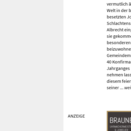
vermutlich 
Welt in der 
besetzten J
Schlachtens
Albrecht ein
sie gekomm
besonderen 
beizuwohnen
Gemeindemit
40 Konfirma
Jahrganges h
nehmen lass
diesem feier
seiner ...
wei
ANZEIGE