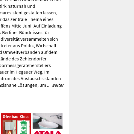
zirk naturnah und
imaresistent gestalten lassen,
r das zentrale Thema eines
effens Mitte Juni. Auf Einladung
s Berliner Bündnisses für
odiversität versammelten sich
treter aus Politik, Wirtschaft
d Umweltverbänden auf dem
lände des Zehlendorfer
bormessgeräteherstellers
auer im Hegauer Weg. Im
ntrum des Austauschs standen
axisnahe Lösungen, um ...
weiter