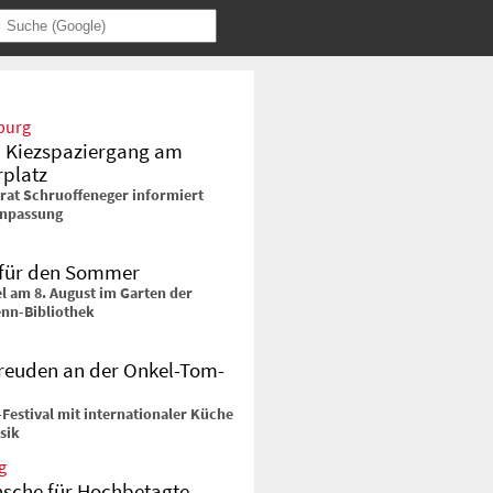
burg
: Kiezspaziergang am
rplatz
trat Schruoffeneger informiert
anpassung
f für den Sommer
l am 8. August im Garten der
enn-Bibliothek
euden an der Onkel-Tom-
Festival mit internationaler Küche
sik
g
sche für Hochbetagte