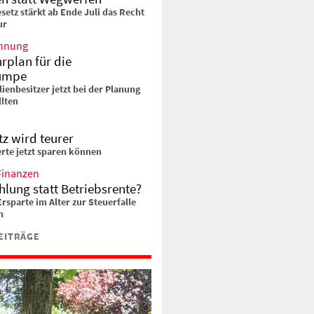
setz stärkt ab Ende Juli das Recht
ur
hnung
rplan für die
umpe
enbesitzer jetzt bei der Planung
llten
z wird teurer
rte jetzt sparen können
Finanzen
lung statt Betriebsrente?
sparte im Alter zur Steuerfalle
n
EITRÄGE