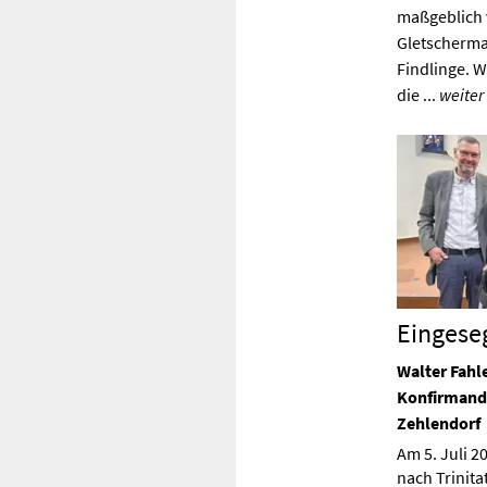
maßgeblich v
Gletscherma
Findlinge. 
die ...
weiter
Eingese
Walter Fahle
Konfirmand 
Zehlendorf
Am 5. Juli 2
nach Trinita