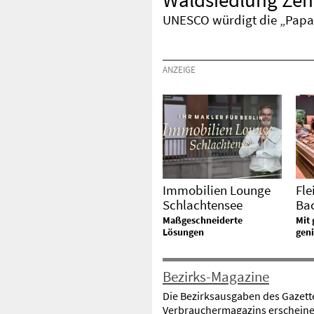
Waldsiedlung Zehle
UNESCO würdigt die „Papa
ANZEIGE
Immobilien Lounge
Fle
Schlachtensee
Ba
Maßgeschneiderte
Mit
Lösungen
gen
Bezirks-Magazine
Die Bezirksausgaben des Gazett
Verbrauchermagazins erschein