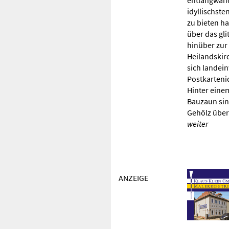
entlangwand
idyllischste
zu bieten ha
über das gl
hinüber zur
Heilandskir
sich landein
Postkarteni
Hinter eine
Bauzaun sin
Gehölz über
weiter
ANZEIGE