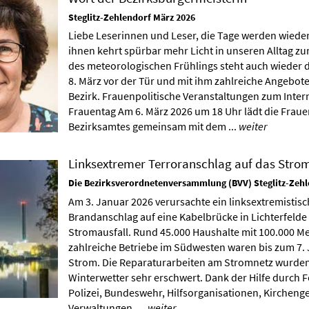
Steglitz-Zehlendorf März 2026
Liebe Leserinnen und Leser, die Tage werden wieder
ihnen kehrt spürbar mehr Licht in unseren Alltag zu
des meteorologischen Frühlings steht auch wieder 
8. März vor der Tür und mit ihm zahlreiche Angebot
Bezirk. Frauenpolitische Veranstaltungen zum Inter
Frauentag Am 6. März 2026 um 18 Uhr lädt die Frau
Bezirksamtes gemeinsam mit dem ...
weiter
Linksextremer Terroranschlag auf das Stro
Die Bezirksverordnetenversammlung (BVV) Steglitz-Zehl
Am 3. Januar 2026 verursachte ein linksextremistisc
Brandanschlag auf eine Kabelbrücke in Lichterfelde
Stromausfall. Rund 45.000 Haushalte mit 100.000 
zahlreiche Betriebe im Südwesten waren bis zum 7.
Strom. Die Reparaturarbeiten am Stromnetz wurde
Winterwetter sehr erschwert. Dank der Hilfe durch 
Polizei, Bundeswehr, Hilfsorganisationen, Kirchen
Verwaltungen, ...
weiter