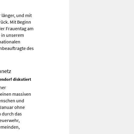
 länger, und mit
rück. Mit Beginn
der Frauentag am
e in unserem
nationalen
enbeauftragte des
mnetz
endorf diskutiert
her
 einen massiven
Menschen und
 Januar ohne
n durch das
Feuerwehr,
gemeinden,