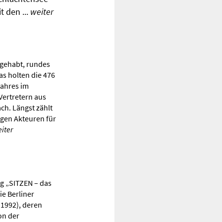
 den ...
weiter
 gehabt, rundes
as holten die 476
jahres im
Vertretern aus
ch. Längst zählt
igen Akteuren für
iter
ng „SITZEN – das
ie Berliner
1992), deren
on der