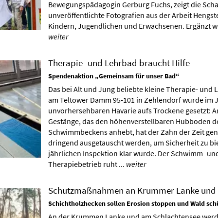
Bewegungspädagogin Gerburg Fuchs, zeigt die Scha
unveröffentlichte Fotografien aus der Arbeit Hengs
Kindern, Jugendlichen und Erwachsenen. Ergänzt we
weiter
Therapie- und Lehrbad braucht Hilfe
Spendenaktion „Gemeinsam für unser Bad“
Das bei Alt und Jung beliebte kleine Therapie- un
am Teltower Damm 95-101 in Zehlendorf wurde im J
unvorhersehbaren Havarie aufs Trockene gesetzt: 
Gestänge, das den höhenverstellbaren Hubboden d
Schwimmbeckens anhebt, hat der Zahn der Zeit gen
dringend ausgetauscht werden, um Sicherheit zu bie
jährlichen Inspektion klar wurde. Der Schwimm- un
Therapiebetrieb ruht ...
weiter
Schutzmaßnahmen an Krummer Lanke und 
Schichtholzhecken sollen Erosion stoppen und Wald sch
An der Krummen Lanke und am Schlachtensee werd