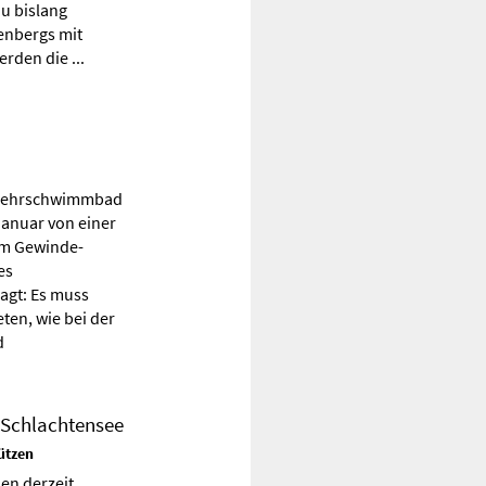
u bislang
tenbergs mit
rden die ...
d Lehrschwimmbad
anuar von einer
Am Gewinde-
es
agt: Es muss
ten, wie bei der
d
Schlachtensee
ützen
en derzeit