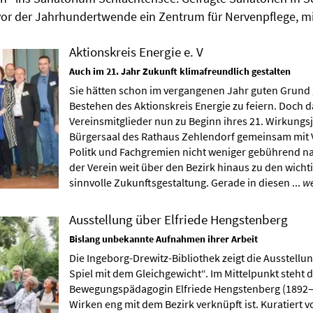
vor der Jahrhundertwende ein Zentrum für Nervenpflege, mit
Aktionskreis Energie e. V
Auch im 21. Jahr Zukunft klimafreundlich gestalten
Sie hätten schon im vergangenen Jahr guten Grund
Bestehen des Aktionskreis Energie zu feiern. Doch d
Vereinsmitglieder nun zu Beginn ihres 21. Wirkungs
Bürgersaal des Rathaus Zehlendorf gemeinsam mit 
Politk und Fachgremien nicht weniger gebührend na
der Verein weit über den Bezirk hinaus zu den wicht
sinnvolle Zukunftsgestaltung. Gerade in diesen ...
we
Ausstellung über Elfriede Hengstenberg
Bislang unbekannte Aufnahmen ihrer Arbeit
Die Ingeborg-Drewitz-Bibliothek zeigt die Ausstellu
Spiel mit dem Gleichgewicht“. Im Mittelpunkt steht d
Bewegungspädagogin Elfriede Hengstenberg (1892–
Wirken eng mit dem Bezirk verknüpft ist. Kuratiert v