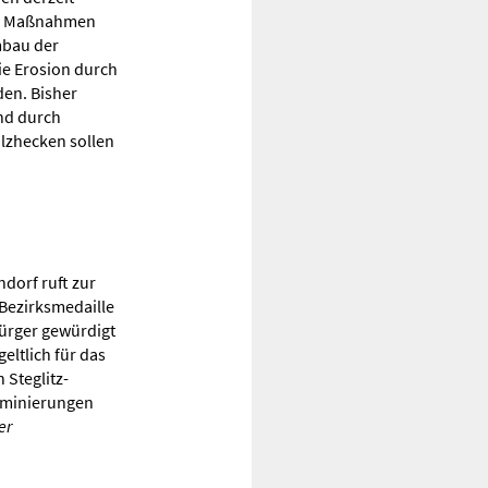
Die Maßnahmen
mbau der
ie Erosion durch
en. Bisher
nd durch
lzhecken sollen
dorf ruft zur
 Bezirksmedaille
Bürger gewürdigt
eltlich für das
 Steglitz-
ominierungen
er