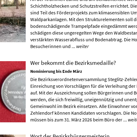
Schichtholzhecken und Schutzstreifen errichtet. 
sind Teil des Förderprojekts zum klimasensiblen U
Waldparkanlagen. Mit den Strukturelementen soll d
bodenschädigende Trampelpfade eingedämmt werd
schädigen diese ungeregelten Wege den Waldbesta
verstärkten Wasserabfluss und Bodenabtrag. Die Ho
Besucherinnen und ...
weiter
Wer bekommt die Bezirksmedaille?
Nominierung bis Ende März
Die Bezirksverordnetenversammlung Steglitz-Zehlen
Einreichung von Vorschlägen für die Verleihung der
auf. Mit der Auszeichnung sollen Bürgerinnen und 
werden, die sich freiwillig, uneigennützig und unentg
Gemeinwohl im Bezirk einsetzen. Alle Einwohner von
Zehlendorf können Kandidaten vorschlagen. Die N
müssen bis zum 31. März 2026 beim Büro der ...
weit
Wort der Bezirksbürgermeisterin