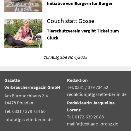
Initiative von Bürgern für Bürger
Couch statt Gosse
Tierschutzverein vergibt Ticket zum
Glück
zur Ausgabe Nr. 6/2025
Gazette
Redaktion
Verbrauchermagazin GmbH
Tel. 0331 / 379 734 52
redaktion[at]gazette-berlin.de
Am Bürohochhaus 2-4
14478 Potsdam
Redakteurin Jacqueline
Lorenz
Tel. 0331 / 379 734 50
Tel. 0172-630 26 88
info[at]gazette-berlin.de
mail[at]textlade-lorenz.de