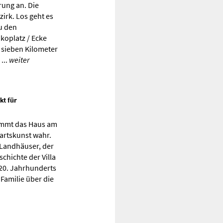
rung an. Die
irk. Los geht es
u den
ikoplatz / Ecke
 sieben Kilometer
...
weiter
kt für
nimmt das Haus am
wartskunst wahr.
 Landhäuser, der
chichte der Villa
 20. Jahrhunderts
Familie über die