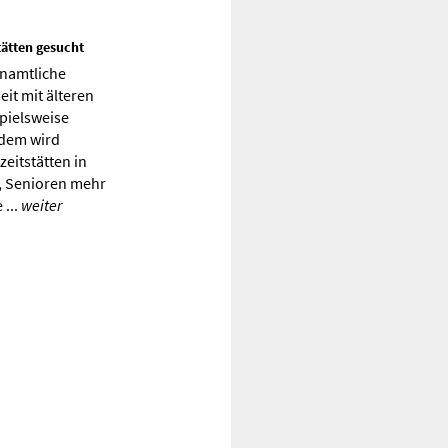
tätten gesucht
enamtliche
eit mit älteren
pielsweise
udem wird
eitstätten in
es, Senioren mehr
 ...
weiter