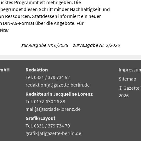
rucktes Programmheft mehr geben. Die
begründet diesen Schritt mit der Nachhaltigkeit und
n Ressourcen. Stattdessen informiert ein neuer
 DIN-A5-Format über die Angebote. Für
eiter
zur Ausgabe Nr. 6/2025
zur Ausgabe Nr. 2/2026
GmbH
Redaktion
Impressu
Tel. 0331 / 379 734 52
Sitemap
redaktion[at]gazette-berlin.de
© Gazette
Redakteurin Jacqueline Lorenz
2026
Tel. 0172-630 26 88
mail[at]textlade-lorenz.de
Grafik/Layout
Tel. 0331 / 379 734 70
grafik[at]gazette-berlin.de