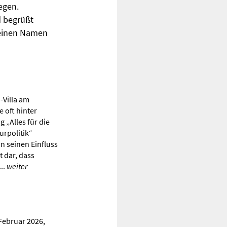
egen.
d begrüßt
 einen Namen
-Villa am
 oft hinter
 „Alles für die
urpolitik“
n seinen Einfluss
t dar, dass
...
weiter
Februar 2026,