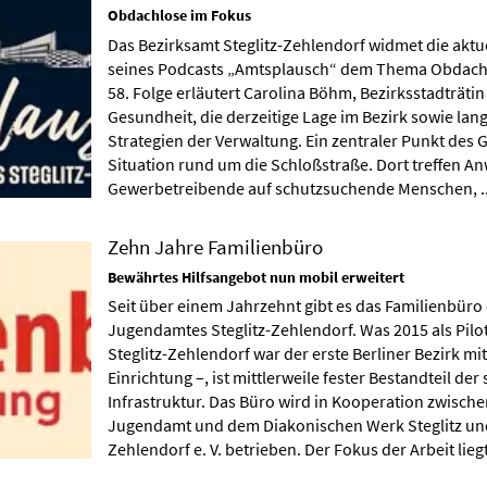
Obdachlose im Fokus
Das Bezirksamt Steglitz-Zehlendorf widmet die aktu
seines Podcasts „Amtsplausch“ dem Thema Obdachlo
58. Folge erläutert Carolina Böhm, Bezirksstadträti
Gesundheit, die derzeitige Lage im Bezirk sowie lang
Strategien der Verwaltung. Ein zentraler Punkt des G
Situation rund um die Schloßstraße. Dort treffen 
Gewerbetreibende auf schutzsuchende Menschen, .
Zehn Jahre Familienbüro
Bewährtes Hilfsangebot nun mobil erweitert
Seit über einem Jahrzehnt gibt es das Familienbüro
Jugendamtes Steglitz-Zehlendorf. Was 2015 als Pilo
Steglitz-Zehlendorf war der erste Berliner Bezirk mi
Einrichtung –, ist mittlerweile fester Bestandteil der
Infrastruktur. Das Büro wird in Kooperation zwisch
Jugendamt und dem Diakonischen Werk Steglitz un
Zehlendorf e. V. betrieben. Der Fokus der Arbeit liegt