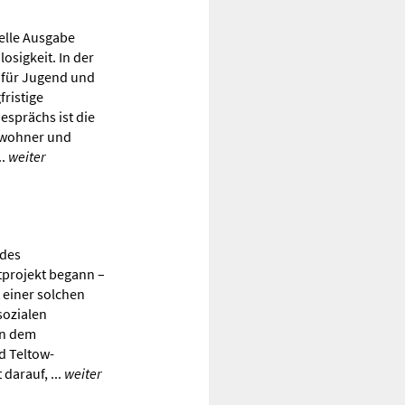
elle Ausgabe
sigkeit. In der
n für Jugend und
fristige
esprächs ist die
Anwohner und
..
weiter
 des
tprojekt begann –
t einer solchen
 sozialen
en dem
d Teltow-
 darauf, ...
weiter