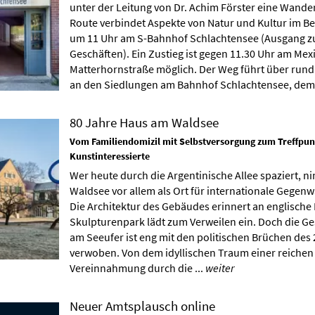
unter der Leitung von Dr. Achim Förster eine Wande
Route verbindet Aspekte von Natur und Kultur im Bez
um 11 Uhr am S-Bahnhof Schlachtensee (Ausgang z
Geschäften). Ein Zustieg ist gegen 11.30 Uhr am Mex
Matterhornstraße möglich. Der Weg führt über rund
an den Siedlungen am Bahnhof Schlachtensee, dem 
80 Jahre Haus am Waldsee
Vom Familiendomizil mit Selbstversorgung zum Treffpun
Kunstinteressierte
Wer heute durch die Argentinische Allee spaziert, 
Waldsee vor allem als Ort für internationale Gegen
Die Architektur des Gebäudes erinnert an englische
Skulpturenpark lädt zum Verweilen ein. Doch die Ges
am Seeufer ist eng mit den politischen Brüchen des
verwoben. Von dem idyllischen Traum einer reichen 
Vereinnahmung durch die ...
weiter
Neuer Amtsplausch online