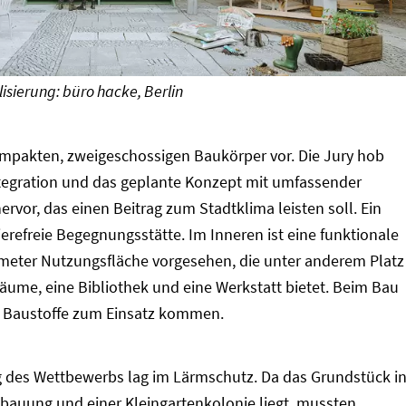
lisierung: büro hacke, Berlin
ompakten, zweigeschossigen Baukörper vor. Die Jury hob
tegration und das geplante Konzept mit umfassender
vor, das einen Beitrag zum Stadtklima leisten soll. Ein
ierefreie Begegnungsstätte. Im Inneren ist eine funktionale
meter Nutzungsfläche vorgesehen, die unter anderem Platz
äume, eine Bibliothek und eine Werkstatt bietet. Beim Bau
 Baustoffe zum Einsatz kommen.
 des Wettbewerbs lag im Lärmschutz. Da das Grundstück i
auung und einer Kleingartenkolonie liegt, mussten