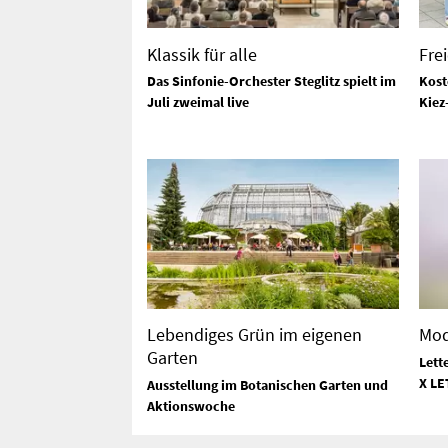
Klassik für alle
Fre
Das Sinfonie-Orchester Steglitz spielt im
Kost
Juli zweimal live
Kiez
Lebendiges Grün im eigenen
Mod
Garten
Lett
X LE
Ausstellung im Botanischen Garten und
Aktionswoche