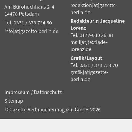
redaktion[at]gazette-
Am Bürohochhaus 2-4
berlin.de
14478 Potsdam
Redakteurin Jacqueline
Tel. 0331 / 379 734 50
Lorenz
info[at]gazette-berlin.de
Tel. 0172-630 26 88
mail[at]textlade-
lorenz.de
Grafik/Layout
Tel. 0331 / 379 734 70
grafik[at]gazette-
berlin.de
Impressum
/
Datenschutz
Sitemap
© Gazette Verbrauchermagazin GmbH 2026