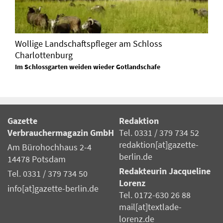
Wollige Landschaftspfleger am Schloss
Charlottenburg
Im Schlossgarten weiden wieder Gotlandschafe
Gazette
Redaktion
Verbrauchermagazin GmbH
Tel. 0331 / 379 734 52
redaktion[at]gazette-
Am Bürohochhaus 2-4
berlin.de
14478 Potsdam
Redakteurin Jacqueline
Tel. 0331 / 379 734 50
Lorenz
info[at]gazette-berlin.de
Tel. 0172-630 26 88
mail[at]textlade-
lorenz.de