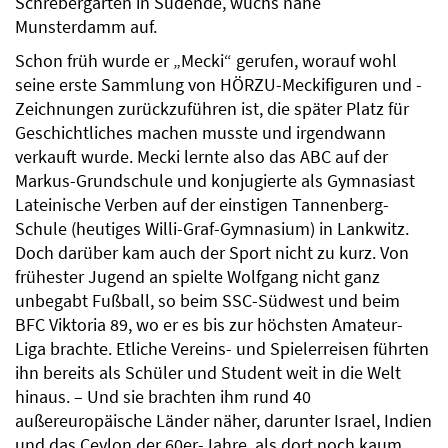
Schrebergarten in Südende, wuchs nahe
Munsterdamm auf.
Schon früh wurde er „Mecki“ gerufen, worauf wohl
seine erste Sammlung von HÖRZU-Meckifiguren und -
Zeichnungen zurückzuführen ist, die später Platz für
Geschichtliches machen musste und irgendwann
verkauft wurde. Mecki lernte also das ABC auf der
Markus-Grundschule und konjugierte als Gymnasiast
Lateinische Verben auf der einstigen Tannenberg-
Schule (heutiges Willi-Graf-Gymnasium) in Lankwitz.
Doch darüber kam auch der Sport nicht zu kurz. Von
frühester Jugend an spielte Wolfgang nicht ganz
unbegabt Fußball, so beim SSC-Südwest und beim
BFC Viktoria 89, wo er es bis zur höchsten Amateur-
Liga brachte. Etliche Vereins- und Spielerreisen führten
ihn bereits als Schüler und Student weit in die Welt
hinaus. – Und sie brachten ihm rund 40
außereuropäische Länder näher, darunter Israel, Indien
und das Ceylon der 60er-Jahre, als dort noch kaum