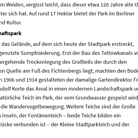
 Weiden, vergisst leicht, dass dieser etwa 120 Jahre alte O
er sich hat. Auf rund 17 Hektar bietet der Park im Berliner
d Kultur.
aftspark
das Gelände, auf dem sich heute der Stadtpark erstreckt,
genutzte Sumpfniederung. Erst der Bau des Teltowkanals v
hergehende Trockenlegung des Großteils der durch den
en Quelle am Fuß des Fichtenbergs liegt, machten den Bod
n 1906 und 1914 gestalteten der damalige Gartendirektor Fr
dolf Korte das Areal in einen modernen Landschaftspark u
natürliche Teich im Park, der vom Grundwasser gespeist wird
n die Wandervogelbewegung. Weitere Teiche sind der Große
 Inseln, der Fontänenteich – beide Teiche bilden ein
rücke verbunden ist – der Kleine Stadtparkteich und der