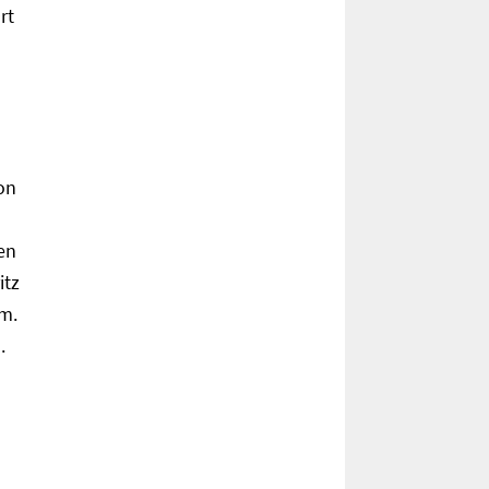
rt
on
en
itz
m.
.