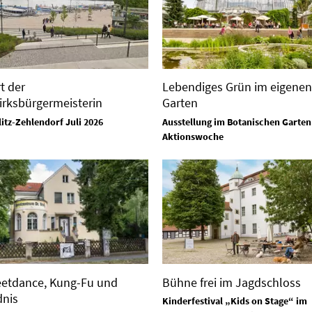
t der
Lebendiges Grün im eigenen
irksbürgermeisterin
Garten
litz-Zehlendorf Juli 2026
Ausstellung im Botanischen Garten
Aktionswoche
eetdance, Kung-Fu und
Bühne frei im Jagdschloss
dnis
Kinderfestival „Kids on Stage“ im