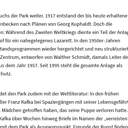
chs der Park weiter. 1917 entstand der bis heute erhaltene
nbecken nach Plänen von Georg Kuphaldt. Doch die
n: Während des Zweiten Weltkriegs diente ein Teil der Anla
of für ein nahegelegenes Lazarett. In den 1950er-Jahren
standsprogrammen wieder hergerichtet und neu strukturiert
Zentrum, entworfen von Walther Schmidt, damals Leiter de
us dem Jahr 1957. Seit 1995 steht die gesamte Anlage als
hutz.
et den Park zudem mit der Weltliteratur: In den frühen
eller Franz Kafka bei Spaziergängen mit seiner Lebensgefähr
 Mädchen getroffen haben, das seine Puppe verloren hatte.
 Kafka über Wochen hinweg Briefe im Namen der „verreisten
mit dem Park als Ausgangspunkt. Freunde der Kunst finden