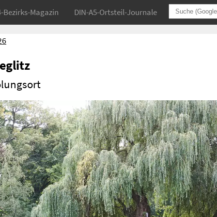
4-Bezirks-Magazin
DIN-A5-Ortsteil-Journale
26
eglitz
lungsort