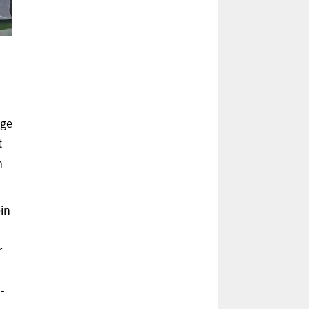
age
t
n
in
r
-