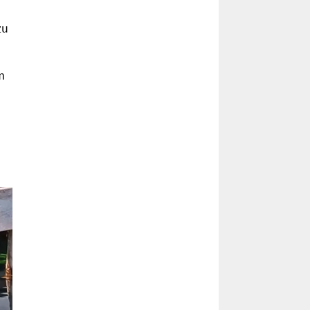
n
zu
m