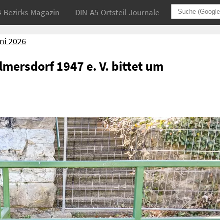
4-Bezirks-Magazin
DIN-A5-Ortsteil-Journale
ni 2026
lmersdorf 1947 e. V. bittet um