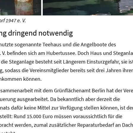
rf 1947 e. V.
ng dringend notwendig
enutzte sogenannte Teehaus und die Angelboote des
e. V. befinden sich am Hubertussee. Doch Haus und Steganl
die Steganlage besteht seit Längerem Einsturzgefahr, sie is
, sodass die Vereinsmitglieder bereits seit drei Jahren ihre
achkommen können.
usammenarbeit mit dem Grünflächenamt Berlin hat der Vere
uerung ausgearbeitet. Da bekanntlich aber derzeit die
ats dafür keine Mittel zur Verfügung stellen können, ist de
stellt: Rund 15.000 Euro müssen voraussichtlich für die
racht werden, zumal zusätzlicher Reparaturbedarf an Dach