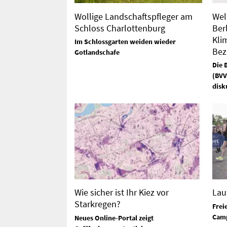
Wollige Landschaftspfleger am
Wel
Schloss Charlottenburg
Ber
Kli
Im Schlossgarten weiden wieder
Bez
Gotlandschafe
Die 
(BVV
disk
Wie sicher ist Ihr Kiez vor
Lau
Starkregen?
Frei
Camp
Neues Online-Portal zeigt