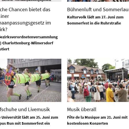
che Chancen bietet das
Bühnenluft und Sommerlau
liner
Kulturvolk lädt am 27. Juni zum
maanpassungsgesetz im
Sommerfest in die Ruhrstraße
irk?
Bezirksverordnetenversammlung
) Charlottenburg-Wilmersdorf
utiert
fschuhe und Livemusik
Musik überall
e Universität lädt am 25. Juni zum
Fête de la Musique am 21. Juni mit
us Run mit Sommerfest ein
kostenlosen Konzerten