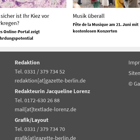
sicher ist Ihr Kiez vor
Musik überall
rkregen?
Fête de la Musique am 21. Juni mit
kostenlosen Konzerten
s Online-Portal zeigt
hrdungspotential
Redaktion
Imp
Tel. 0331 / 379 734 52
Site
redaktion[at]gazette-berlin.de
© Ga
Redakteurin Jacqueline Lorenz
Tel. 0172-630 26 88
mail[at]textlade-lorenz.de
Grafik/Layout
Tel. 0331 / 379 734 70
grafik[at]gazette-berlin.de