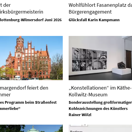
t der
Wohlfühlort Fasanenplatz d
irksbürgermeisterin
Bürgerengagement
lottenburg-Wilmersdorf Juni 2026
Glücksfall Karin Kampmann
margendorf feiert den
„Konstellationen“ im Käthe-
mmer
Kollwitz-Museum
es Programm beim Straßenfest
Sonderausstellung großformatiger
mmerliebe“
Kohlezeichnungen des Künstlers
Rainer Wölzl