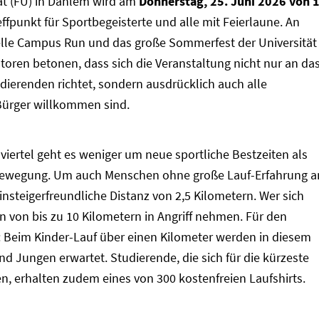
ät (FU) in Dahlem wird am
Donnerstag, 25. Juni 2026 von 
fpunkt für Sportbegeisterte und alle mit Feierlaune. An
elle Campus Run und das große Sommerfest der Universität
oren betonen, dass sich die Veranstaltung nicht nur an da
dierenden richtet, sondern ausdrücklich auch alle
Bürger willkommen sind.
viertel geht es weniger um neue sportliche Bestzeiten als
 Bewegung. Um auch Menschen ohne große Lauf-Erfahrung a
einsteigerfreundliche Distanz von 2,5 Kilometern. Wer sich
 von bis zu 10 Kilometern in Angriff nehmen. Für den
: Beim Kinder-Lauf über einen Kilometer werden in diesem
 Jungen erwartet. Studierende, die sich für die kürzeste
, erhalten zudem eines von 300 kostenfreien Laufshirts.