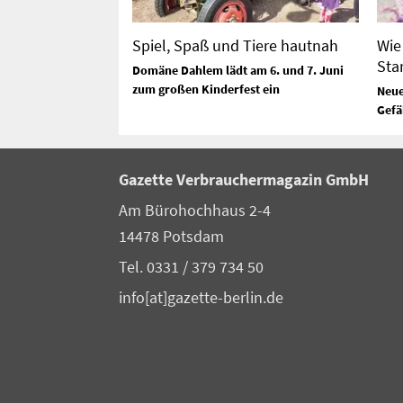
Spiel, Spaß und Tiere hautnah
Wie 
Sta
Domäne Dahlem lädt am 6. und 7. Juni
zum großen Kinderfest ein
Neue
Gefä
Gazette Verbrauchermagazin GmbH
Am Bürohochhaus 2-4
14478 Potsdam
Tel. 0331 / 379 734 50
info[at]gazette-berlin.de