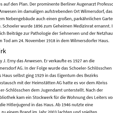
 auf den Plan. Der prominente Berliner Augenarzt Profess
s Anwesen im damaligen aufstrebenden Ort Wilmersdorf, das
em Nebengebäude auch einen großen, parkähnlichen Garte
. Schoeler wurde 1896 zum Geheimen Medizinrat ernannt. 
ich Beiträge zur Pathologie der Sehnerven und der Netzhau
nem Tod am 24. November 1918 in dem Wilmersdorfer Haus.
irk
 J. Erny das Anwesen. Er verkaufte es 1927 an die
mersdorf AG. In der Folge wurde das Schoeler-Schlösschen
 Haus selbst ging 1929 in das Eigentum des Bezirks
kstausch mit der Heimstätten AG hatte es vor dem Abriss
ler-Schlösschen dem Jugendamt unterstellt. Nach der
bliothek kam ein Stockwerk für die Wohnung des Leiters v
e Hitlerjugend in das Haus. Ab 1946 nutzte eine
s zu einem Brand im Jahr 2003 lachten und spielten