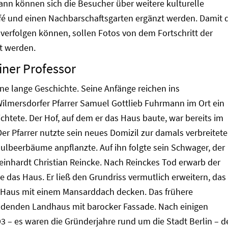
 Dann können sich die Besucher über weitere kulturelle
afé und einen Nachbarschaftsgarten ergänzt werden. Damit 
verfolgen können, sollen Fotos von dem Fortschritt der
t werden.
iner Professor
ne lange Geschichte. Seine Anfänge reichen ins
Wilmersdorfer Pfarrer Samuel Gottlieb Fuhrmann im Ort ein
htete. Der Hof, auf dem er das Haus baute, war bereits im
Der Pfarrer nutzte sein neues Domizil zur damals verbreitet
aulbeerbäume anpflanzte. Auf ihn folgte sein Schwager, der
einhardt Christian Reincke. Nach Reinckes Tod erwarb der
 das Haus. Er ließ den Grundriss vermutlich erweitern, das
 Haus mit einem Mansarddach decken. Das frühere
denden Landhaus mit barocker Fassade. Nach einigen
3 – es waren die Gründerjahre rund um die Stadt Berlin – d