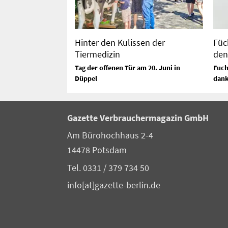
Hinter den Kulissen der
Füch
Tiermedizin
den
Tag der offenen Tür am 20. Juni in
Fuch
Düppel
dan
Gazette Verbrauchermagazin GmbH
Am Bürohochhaus 2-4
14478 Potsdam
Tel. 0331 / 379 734 50
info[at]gazette-berlin.de