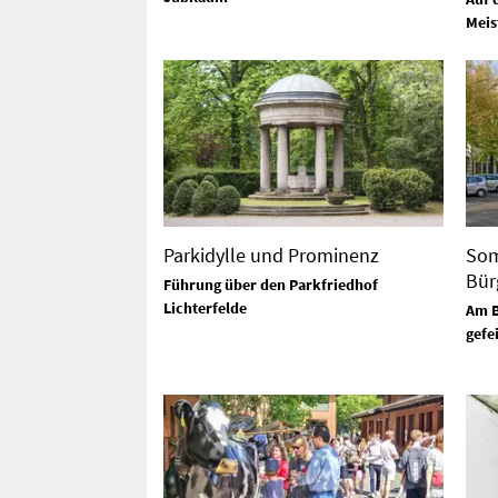
Meis
Parkidylle und Prominenz
Som
Bür
Führung über den Parkfriedhof
Lichterfelde
Am B
gefe