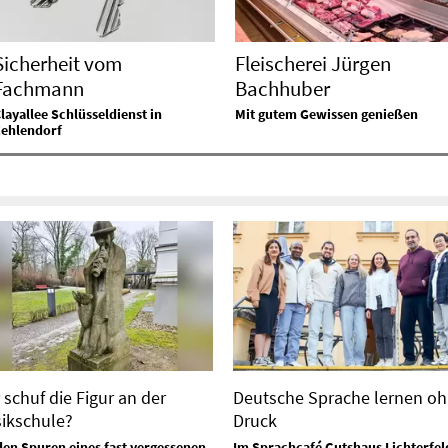
Sicherheit vom
Fleischerei Jürgen
Fachmann
Bachhuber
layallee Schlüsseldienst in
Mit gutem Gewissen genießen
Zehlendorf
 schuf die Figur an der
Deutsche Sprache lernen o
ikschule?
Druck
den Spuren eines fast vergessenen
Im Sprachcafé Gutshaus Lichterfel