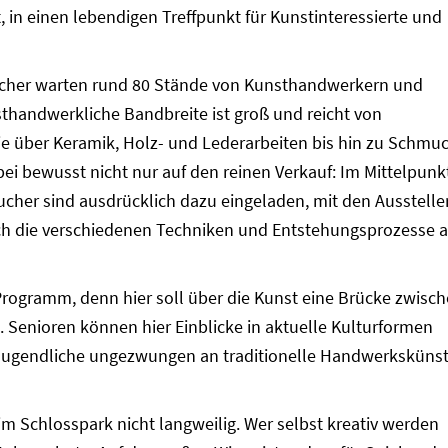
, in einen lebendigen Treffpunkt für Kunstinteressierte und
ucher warten rund 80 Stände von Kunsthandwerkern und
sthandwerkliche Bandbreite ist groß und reicht von
fie über Keramik, Holz- und Lederarbeiten bis hin zu Schmu
abei bewusst nicht nur auf den reinen Verkauf: Im Mittelpunk
ucher sind ausdrücklich dazu eingeladen, mit den Ausstelle
h die verschiedenen Techniken und Entstehungsprozesse 
Programm, denn hier soll über die Kunst eine Brücke zwisc
 Senioren können hier Einblicke in aktuelle Kulturformen
Jugendliche ungezwungen an traditionelle Handwerksküns
im Schlosspark nicht langweilig. Wer selbst kreativ werden