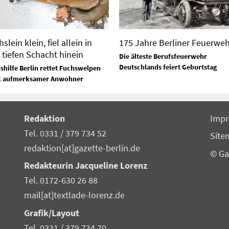
slein klein, fiel allein in
175 Jahre Berliner Feuerweh
 tiefen Schacht hinein
Die älteste Berufsfeuerwehr
Deutschlands feiert Geburtstag
shilfe Berlin rettet Fuchswelpen
k aufmerksamer Anwohner
Redaktion
Imp
Tel. 0331 / 379 734 52
Site
redaktion[at]gazette-berlin.de
© Ga
Redakteurin Jacqueline Lorenz
Tel. 0172-630 26 88
mail[at]textlade-lorenz.de
Grafik/Layout
Tel. 0331 / 379 734 70