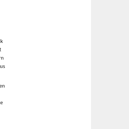
ck
t
rn
aus
hen
te