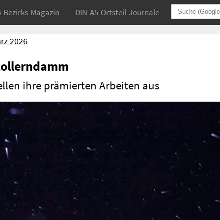
4-Bezirks-Magazin
DIN-A5-Ortsteil-Journale
rz 2026
zollerndamm
llen ihre prämierten Arbeiten aus