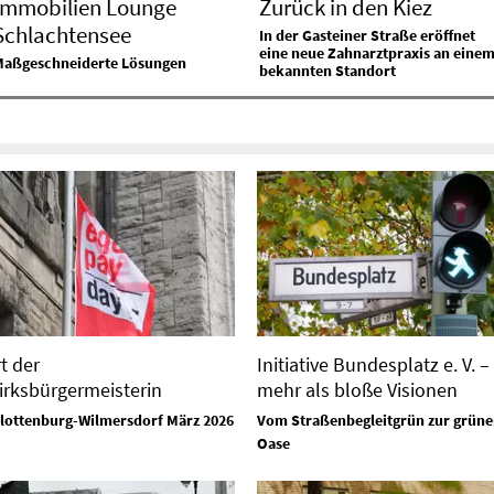
Immobilien Lounge
Zurück in den Kiez
Schlachtensee
In der Gasteiner Straße eröffnet
eine neue Zahnarztpraxis an eine
Maßgeschneiderte Lösungen
bekannten Standort
t der
Initiative Bundesplatz e. V. – 
irksbürgermeisterin
mehr als bloße Visionen
lottenburg-Wilmersdorf März 2026
Vom Straßenbegleitgrün zur grüne
Oase