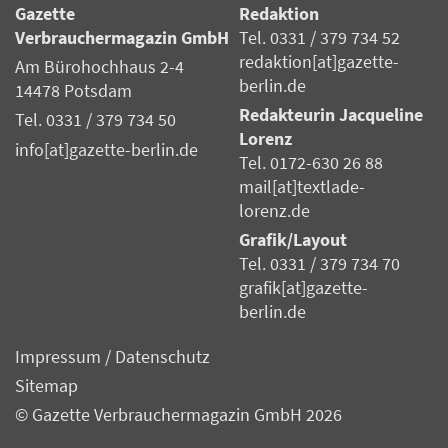
Gazette
Redaktion
Verbrauchermagazin GmbH
Tel. 0331 / 379 734 52
redaktion[at]gazette-
Am Bürohochhaus 2-4
berlin.de
14478 Potsdam
Redakteurin Jacqueline
Tel. 0331 / 379 734 50
Lorenz
info[at]gazette-berlin.de
Tel. 0172-630 26 88
mail[at]textlade-
lorenz.de
Grafik/Layout
Tel. 0331 / 379 734 70
grafik[at]gazette-
berlin.de
Impressum
/
Datenschutz
Sitemap
© Gazette Verbrauchermagazin GmbH 2026