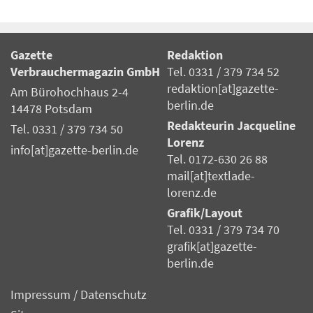
Gazette
Redaktion
Verbrauchermagazin GmbH
Tel. 0331 / 379 734 52
redaktion[at]gazette-
Am Bürohochhaus 2-4
berlin.de
14478 Potsdam
Redakteurin Jacqueline
Tel. 0331 / 379 734 50
Lorenz
info[at]gazette-berlin.de
Tel. 0172-630 26 88
mail[at]textlade-
lorenz.de
Grafik/Layout
Tel. 0331 / 379 734 70
grafik[at]gazette-
berlin.de
Impressum
/
Datenschutz