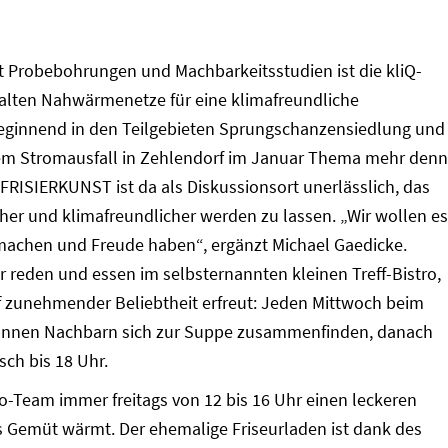
it Probebohrungen und Machbarkeitsstudien ist die kliQ-
kalten Nahwärmenetze für eine klimafreundliche
eginnend in den Teilgebieten Sprungschanzensiedlung und
em Stromausfall in Zehlendorf im Januar Thema mehr denn
FRISIERKUNST ist da als Diskussionsort unerlässlich, das
cher und klimafreundlicher werden zu lassen. „Wir wollen es
machen und Freude haben“, ergänzt Michael Gaedicke.
den und essen im selbsternannten kleinen Treff-Bistro,
ff zunehmender Beliebtheit erfreut: Jeden Mittwoch beim
können Nachbarn sich zur Suppe zusammenfinden, danach
sch bis 18 Uhr.
ro-Team immer freitags von 12 bis 16 Uhr einen leckeren
as Gemüt wärmt. Der ehemalige Friseurladen ist dank des