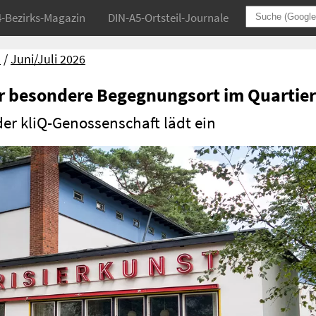
4-Bezirks-Magazin
DIN-A5-Ortsteil-Journale
l
Juni/Juli 2026
r besondere Begegnungsort im Quartier
er kliQ-Genossenschaft lädt ein