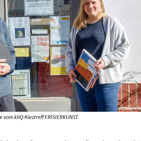
e vom kliQ-Kieztreff FRISIERKUNST.