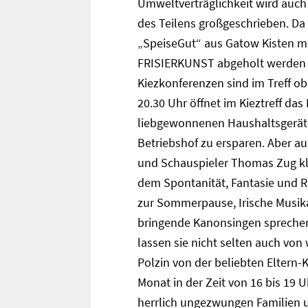
Umweltverträglichkeit wird auc
des Teilens großgeschrieben. Da 
„SpeiseGut“ aus Gatow Kisten mi
FRISIERKUNST abgeholt werden k
Kiezkonferenzen sind im Treff ob
20.30 Uhr öffnet im Kieztreff da
liebgewonnenen Haushaltsgeräte
Betriebshof zu ersparen. Aber au
und Schauspieler Thomas Zug kle
dem Spontanität, Fantasie und Ro
zur Sommerpause, Irische Musik
bringende Kanonsingen sprechen 
lassen sie nicht selten auch von
Polzin von der beliebten Eltern-K
Monat in der Zeit von 16 bis 1
herrlich ungezwungen Familien 