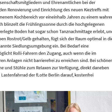
senschaftsmitgliedern und Ehrenamtlichen bei der
en Renovierung und Einrichtung des neuen Kieztreffs mit
enem Kochbereich vor eineinhalb Jahren zu einem wahre
h blinzelt die Frühlingssonne durch die hochgelegenen
 verlegte Boden hat sogar schon Tanznachmittage erlebt, un
en Rostrot/Gelb gehalten, fügt sich der Raum optimal in di
ekannte Siedlungsumgebung ein. Bei Bedarf eine
glicht Rolli-Fahrern den Zugang, auch wenn die im
n Anlagen nicht barrierefrei zu erreichen sind. Bei schön
che und Stühle zum Relaxen zur Verfügung, direkt daneben
Lastenfahrrad der fLotte Berlin darauf, kostenfrei