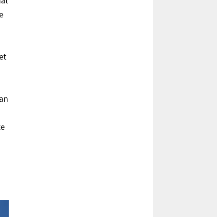
hat
e
et
ian
te
s