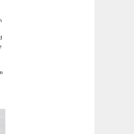
n
d
e
em