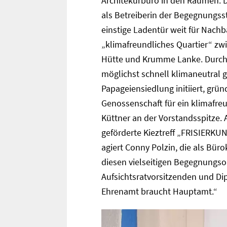
Architekurbüro in den Räumen. D
als Betreiberin der Begegnungss
einstige Ladentür weit für Nachba
„klimafreundliches Quartier“ z
Hütte und Krumme Lanke. Durch i
möglichst schnell klimaneutral 
Papageiensiedlung initiiert, grün
Genossenschaft für ein klimafreu
Küttner an der Vorstandsspitze. A
geförderte Kieztreff „FRISIERKUNS
agiert Conny Polzin, die als Bür
diesen vielseitigen Begegnungsor
Aufsichtsratvorsitzenden und Dip
Ehrenamt braucht Hauptamt.“