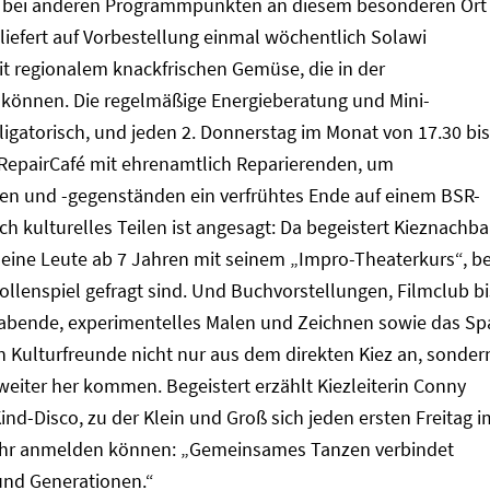
h bei anderen Programmpunkten an diesem besonderen Ort
liefert auf Vorbestellung einmal wöchentlich Solawi
t regionalem knackfrischen Gemüse, die in der
önnen. Die regelmäßige Energieberatung und Mini-
ligatorisch, und jeden 2. Donnerstag im Monat von 17.30 bis
s RepairCafé mit ehrenamtlich Reparierenden, um
n und -gegenständen ein verfrühtes Ende auf einem BSR-
ch kulturelles Teilen ist angesagt: Da begeistert Kieznachba
ine Leute ab 7 Jahren mit seinem „Impro-Theaterkurs“, be
llenspiel gefragt sind. Und Buchvorstellungen, Filmclub bi
abende, experimentelles Malen und Zeichnen sowie das Sp
Kulturfreunde nicht nur aus dem direkten Kiez an, sonder
 weiter her kommen. Begeistert erzählt Kiezleiterin Conny
ind-Disco, zu der Klein und Groß sich jeden ersten Freitag i
9 Uhr anmelden können: „Gemeinsames Tanzen verbindet
und Generationen.“