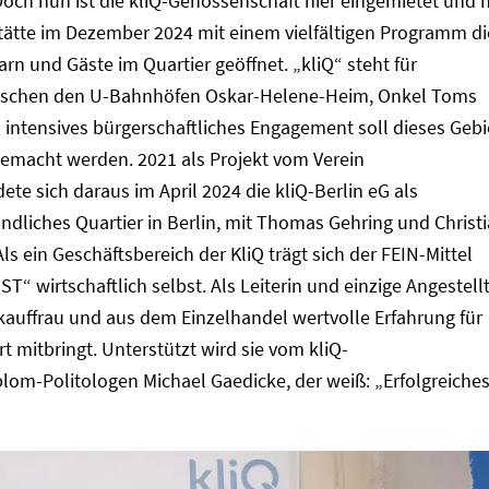
och nun ist die kliQ-Genossenschaft hier eingemietet und 
tätte im Dezember 2024 mit einem vielfältigen Programm di
rn und Gäste im Quartier geöffnet. „kliQ“ steht für
wischen den U-Bahnhöfen Oskar-Helene-Heim, Onkel Toms
ntensives bürgerschaftliches Engagement soll dieses Gebi
gemacht werden. 2021 als Projekt vom Verein
dete sich daraus im April 2024 die kliQ-Berlin eG als
ndliches Quartier in Berlin, mit Thomas Gehring und Christ
ls ein Geschäftsbereich der KliQ trägt sich der FEIN-Mittel
T“ wirtschaftlich selbst. Als Leiterin und einzige Angestell
okauffrau und aus dem Einzelhandel wertvolle Erfahrung für
t mitbringt. Unterstützt wird sie vom kliQ-
lom-Politologen Michael Gaedicke, der weiß: „Erfolgreiche