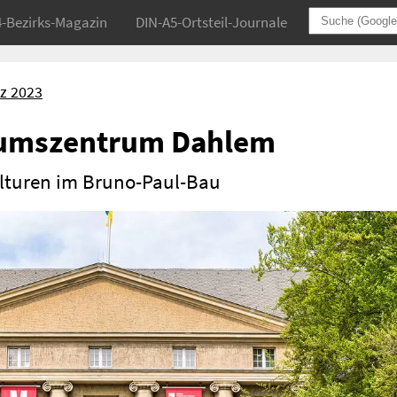
4-Bezirks-Magazin
DIN-A5-Ortsteil-Journale
z 2023
eumszentrum Dahlem
lturen im Bruno-Paul-Bau