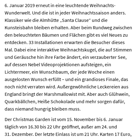
6. Januar 2019 erneut in eine leuchtende Weihnachts-
Wunderwelt. Und die ist in jeder Weihnachtssaison anders.
Klassiker wie die Almhütte „Santa Clause“ und die
Kunsteisbahn bleiben erhalten. Aber beim Rundweg zwischen
den beleuchteten Bäumen und Flächen gibt es viel Neues zu
entdecken. 33 Installationen erwarten die Besucher dieses
Mal. Dabei eine interaktive Weihnachtskugel, die auf Stimmen
und Geräusche hin ihre Farbe ändert, ein verzauberter See,
auf dessen Nebel Videoprojektionen aufsteigen, ein
Lichtermeer, ein Wunschbaum, der jede Woche einen
ausgelosten Wunsch erfüllt – und ein grandioses Finale, das
noch nicht verraten wird. Außergewöhnliche Leckereien aus
England bringt der Marshmallowist mit. Aber auch Glühwein,
Quarkbällchen, Heiße Schokolade und mehr sorgen dafür,
dass niemand hungrig bleiben muss.
Der Christmas Garden ist vom 15. November bis 6. Januar
täglich von 16.30 bis 22 Uhr geöffnet, außer am 24. und
31. Dezember. Der letzte Einlass ist um 21 Uhr. Karten 17 Euro,