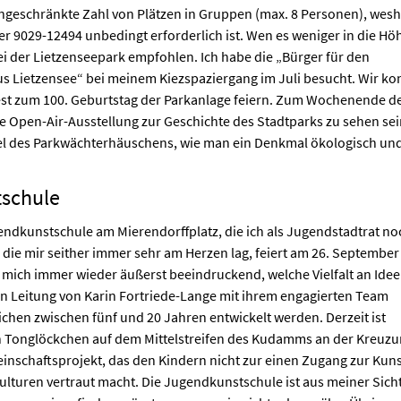
ngeschränkte Zahl von Plätzen in Gruppen (max. 8 Personen), wesh
r 9029-12494 unbedingt erforderlich ist. Wen es weniger in die Hö
ei der Lietzenseepark empfohlen. Ich habe die „Bürger für den
s Lietzensee“ bei meinem Kiezspaziergang im Juli besucht. Wir ko
est zum 100. Geburtstag der Parkanlage feiern. Zum Wochenende d
e Open-Air-Ausstellung zur Geschichte des Stadtparks zu sehen sei
iel des Parkwächterhäuschens, wie man ein Denkmal ökologisch un
schule
gendkunstschule am Mierendorffplatz, die ich als Jugendstadtrat no
die mir seither immer sehr am Herzen lag, feiert am 26. September
ür mich immer wieder äußerst beeindruckend, welche Vielfalt an Idee
ven Leitung von Karin Fortriede-Lange mit ihrem engagierten Team
hen zwischen fünf und 20 Jahren entwickelt werden. Derzeit ist
en Tonglöckchen auf dem Mittelstreifen des Kudamms an der Kreuz
inschaftsprojekt, das den Kindern nicht zur einen Zugang zur Kuns
ulturen vertraut macht. Die Jugendkunstschule ist aus meiner Sicht