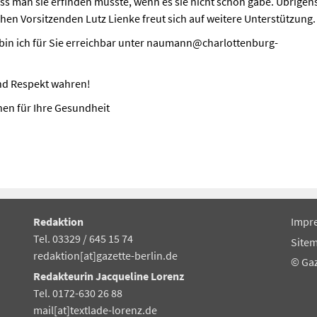
ass man sie erfinden müsste, wenn es sie nicht schon gäbe. Übrigens
en Vorsitzenden Lutz Lienke freut sich auf weitere Unterstützung.
 bin ich für Sie erreichbar unter naumann@charlottenburg-
und Respekt wahren!
hen für Ihre Gesundheit
Redaktion
Impr
Tel. 03329 / 645 15 74
Site
redaktion[at]gazette-berlin.de
© Ga
Redakteurin Jacqueline Lorenz
Tel. 0172-630 26 88
mail[at]textlade-lorenz.de