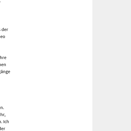
t
 der
deo
ihre
hen
rgänge
n.
hr,
. Ich
der