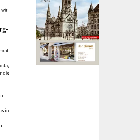
 wir
rg-
enat
enda,
r die
s
en
us in
m