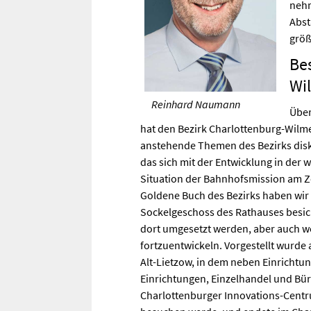
nehm
Abst
grö
Be
Wi
Reinhard Naumann
Über
hat den Bezirk Charlottenburg-Wilme
anstehende Themen des Bezirks disku
das sich mit der Entwicklung in der 
Situation der Bahnhofsmission am Zo
Goldene Buch des Bezirks haben wir
Sockelgeschoss des Rathauses besich
dort umgesetzt werden, aber auch w
fortzuentwickeln. Vorgestellt wurde
Alt-Lietzow, in dem neben Einricht
Einrichtungen, Einzelhandel und Bür
Charlottenburger Innovations-Centr