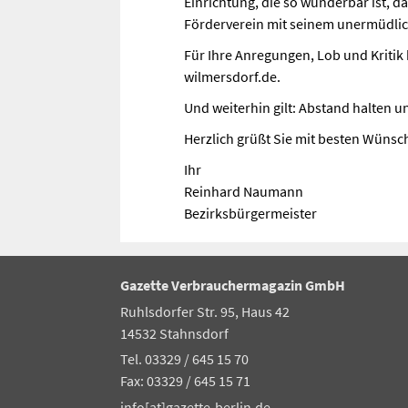
Einrichtung, die so wunderbar ist, d
Förderverein mit seinem unermüdlich
Für Ihre Anregungen, Lob und Kritik
wilmersdorf.de.
Und weiterhin gilt: Abstand halten 
Herzlich grüßt Sie mit besten Wünsc
Ihr
Reinhard Naumann
Bezirksbürgermeister
Gazette Verbrauchermagazin GmbH
Ruhlsdorfer Str. 95, Haus 42
14532 Stahnsdorf
Tel. 03329 / 645 15 70
Fax: 03329 / 645 15 71
info[at]gazette-berlin.de