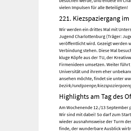
besuchen werde, und endete im Char
vielen Impulsen für alle Beteiligten!
221. Kiezspaziergang im 
Wir werden ein drittes Mal mit Unt
Jugend Charlottenburg (Träger: Jug
veröffentlicht wird. Gezeigt werden
Verbindung stehen. Diese Mal besuc
kluge Köpfe aus der TU, der Kreativw
Firmenideen umsetzen. Weiter führt
Universität und ihrem eher unbekann
ansehen möchte, findet sie unter
www
bezirk/rundgaenge/kiezspaziergaen
Highlights am Tag des 
Am Wochenende 12./13 September prä
Wir sind mit dabei! So darf zum Star
wieder ausnahmsweise der Turm des 
finde, der wunderbare Ausblick wirb