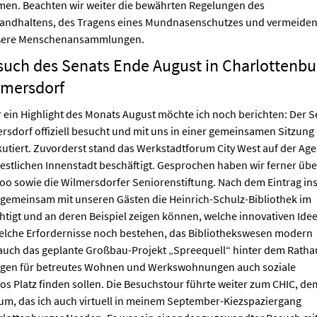
en. Beachten wir weiter die bewährten Regelungen des
andhaltens, des Tragens eines Mundnasenschutzes und vermeiden
ßere Menschenansammlungen.
such des Senats Ende August in Charlottenbu
lmersdorf
 ein Highlight des Monats August möchte ich noch berichten: Der S
rsdorf offiziell besucht und mit uns in einer gemeinsamen Sitzung
tiert. Zuvorderst stand das Werkstadtforum City West auf der Ag
westlichen Innenstadt beschäftigt. Gesprochen haben wir ferner übe
o sowie die Wilmersdorfer Seniorenstiftung. Nach dem Eintrag in
 gemeinsam mit unseren Gästen die Heinrich-Schulz-Bibliothek im
tigt und an deren Beispiel zeigen können, welche innovativen Ide
elche Erfordernisse noch bestehen, das Bibliothekswesen modern
 auch das geplante Großbau-Projekt „Spreequell“ hinter dem Ratha
ungen für betreutes Wohnen und Werkswohnungen auch soziale
os Platz finden sollen. Die Besuchstour führte weiter zum CHIC, de
um, das ich auch virtuell in meinem September-Kiezspaziergang