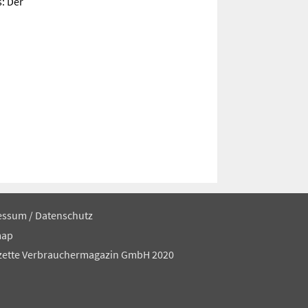
: Der
essum
/
Datenschutz
map
zette Verbrauchermagazin GmbH 2020