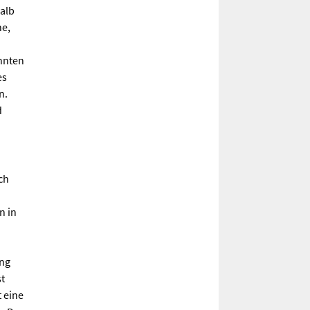
alb
he,
nnten
es
n.
d
ch
n in
ung
t
 eine