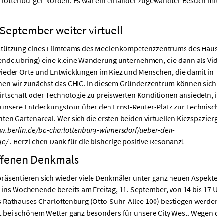
lottenburger Norden. Es war ein einander zugewandter Besuch mi
September weiter virtuell
erstützung eines Filmteams des Medienkompetenzzentrums des Haus
endclubring) eine kleine Wanderung unternehmen, die dann als Vi
 wieder Orte und Entwicklungen im Kiez und Menschen, die damit in
hen wir zunächst das CHIC. In diesem Gründerzentrum können sich
irtschaft oder Technologie zu preiswerten Konditionen ansiedeln, 
 unsere Entdeckungstour über den Ernst-Reuter-Platz zur Technisc
ten Gartenareal. Wer sich die ersten beiden virtuellen Kiezspazie
.berlin.de/ba-charlottenburg-wilmersdorf/ueber-den-
ge/
. Herzlichen Dank für die bisherige positive Resonanz!
Offenen Denkmals
sentieren sich wieder viele Denkmäler unter ganz neuen Aspekte
t ins Wochenende bereits am Freitag, 11. September, von 14 bis 17 U
Rathauses Charlottenburg (Otto-Suhr-Allee 100) bestiegen werden
t bei schönem Wetter ganz besonders für unsere City West. Wegen 