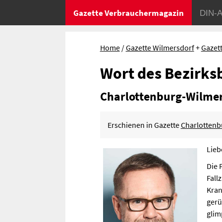
Gazette Verbrauchermagazin
DIN-A
Home
Gazette Wilmersdorf
+
Gazet
Wort des Bezirks
Charlottenburg-Wilme
Erschienen in Gazette
Charlottenb
Lieb
Die 
Fall
Kran
gerü
glim