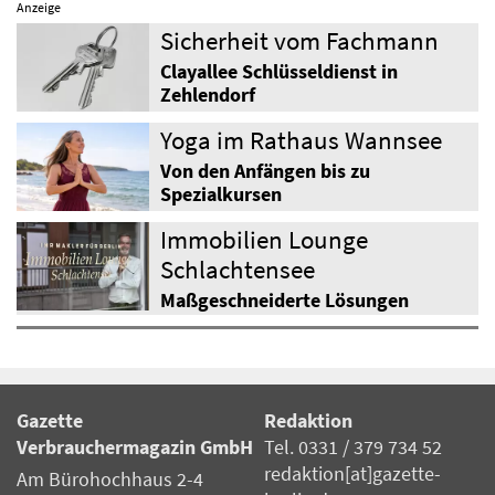
Anzeige
Sicherheit vom Fachmann
Clayallee Schlüsseldienst in
Zehlendorf
Yoga im Rathaus Wannsee
Von den Anfängen bis zu
Spezialkursen
Immobilien Lounge
Schlachtensee
Maßgeschneiderte Lösungen
Gazette
Redaktion
Verbrauchermagazin GmbH
Tel. 0331 / 379 734 52
redaktion[at]gazette-
Am Bürohochhaus 2-4