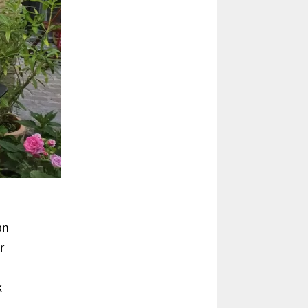
an
r
k