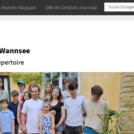
4-Bezirks-Magazin
DIN-A5-Ortsteil-Journale
n Wannsee
pertoire