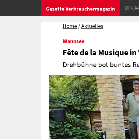
DIN-A
Gazette Verbrauchermagazin
Home
Aktuelles
Wannsee
Fête de la Musique i
Drehbühne bot buntes Re