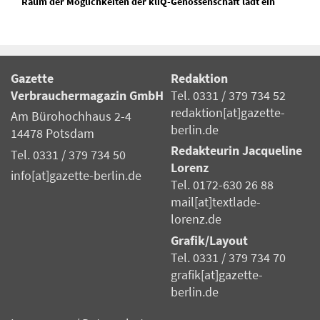
Raum der Möglichkeiten der kliQ-Genossenschaft lädt ein
Gazette
Redaktion
Verbrauchermagazin GmbH
Tel. 0331 / 379 734 52
redaktion[at]gazette-
Am Bürohochhaus 2-4
berlin.de
14478 Potsdam
Redakteurin Jacqueline
Tel. 0331 / 379 734 50
Lorenz
info[at]gazette-berlin.de
Tel. 0172-630 26 88
mail[at]textlade-
lorenz.de
Grafik/Layout
Tel. 0331 / 379 734 70
grafik[at]gazette-
berlin.de