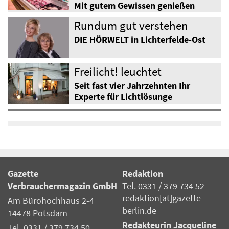
Mit gutem Gewissen genießen
Rundum gut verstehen
DIE HÖRWELT in Lichterfelde-Ost
Freilicht! leuchtet
Seit fast vier Jahrzehnten Ihr
Experte für Lichtlösunge
Gazette
Redaktion
Verbrauchermagazin GmbH
Tel. 0331 / 379 734 52
redaktion[at]gazette-
Am Bürohochhaus 2-4
berlin.de
14478 Potsdam
Redakteurin Jacqueline
Tel. 0331 / 379 734 50