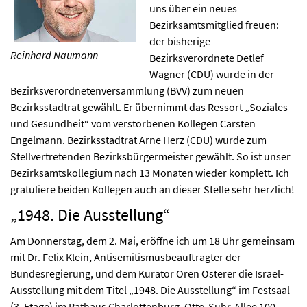
uns über ein neues
Bezirksamtsmitglied freuen:
der bisherige
Reinhard Naumann
Bezirksverordnete Detlef
Wagner (CDU) wurde in der
Bezirksverordnetenversammlung (BVV) zum neuen
Bezirksstadtrat gewählt. Er übernimmt das Ressort „Soziales
und Gesundheit“ vom verstorbenen Kollegen Carsten
Engelmann. Bezirksstadtrat Arne Herz (CDU) wurde zum
Stellvertretenden Bezirksbürgermeister gewählt. So ist unser
Bezirksamtskollegium nach 13 Monaten wieder komplett. Ich
gratuliere beiden Kollegen auch an dieser Stelle sehr herzlich!
„1948. Die Ausstellung“
Am Donnerstag, dem 2. Mai, eröffne ich um 18 Uhr gemeinsam
mit Dr. Felix Klein, Antisemitismusbeauftragter der
Bundesregierung, und dem Kurator Oren Osterer die Israel-
Ausstellung mit dem Titel „1948. Die Ausstellung“ im Festsaal
(3. Etage) im Rathaus Charlottenburg, Otto-Suhr-Allee 100,