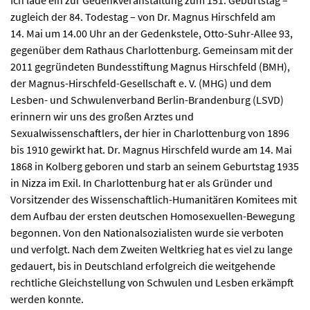
Ich lade ein zur Gedenkveranstaltung zum 151. Geburtstag –
zugleich der 84. Todestag – von Dr. Magnus Hirschfeld am
14. Mai um 14.00 Uhr an der Gedenkstele, Otto-Suhr-Allee 93,
gegenüber dem Rathaus Charlottenburg. Gemeinsam mit der
2011 gegründeten Bundesstiftung Magnus Hirschfeld (BMH),
der Magnus-Hirschfeld-Gesellschaft e. V. (MHG) und dem
Lesben- und Schwulenverband Berlin-Brandenburg (LSVD)
erinnern wir uns des großen Arztes und
Sexualwissenschaftlers, der hier in Charlottenburg von 1896
bis 1910 gewirkt hat. Dr. Magnus Hirschfeld wurde am 14. Mai
1868 in Kolberg geboren und starb an seinem Geburtstag 1935
in Nizza im Exil. In Charlottenburg hat er als Gründer und
Vorsitzender des Wissenschaftlich-Humanitären Komitees mit
dem Aufbau der ersten deutschen Homosexuellen-Bewegung
begonnen. Von den Nationalsozialisten wurde sie verboten
und verfolgt. Nach dem Zweiten Weltkrieg hat es viel zu lange
gedauert, bis in Deutschland erfolgreich die weitgehende
rechtliche Gleichstellung von Schwulen und Lesben erkämpft
werden konnte.