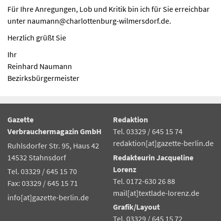
Für Ihre Anregungen, Lob und Kritik bin ich für Sie erreichbar
unter naumann@charlottenburg-wilmersdorf.de.
Herzlich grüßt Sie
Ihr
Reinhard Naumann
Bezirksbürgermeister
Gazette
Redaktion
Verbrauchermagazin GmbH
Tel. 03329 / 645 15 74
redaktion[at]gazette-berlin.de
Ruhlsdorfer Str. 95, Haus 42
14532 Stahnsdorf
Redakteurin Jacqueline
Lorenz
Tel. 03329 / 645 15 70
Tel. 0172-630 26 88
Fax: 03329 / 645 15 71
mail[at]textlade-lorenz.de
info[at]gazette-berlin.de
Grafik/Layout
Tel. 03329 / 645 15 72