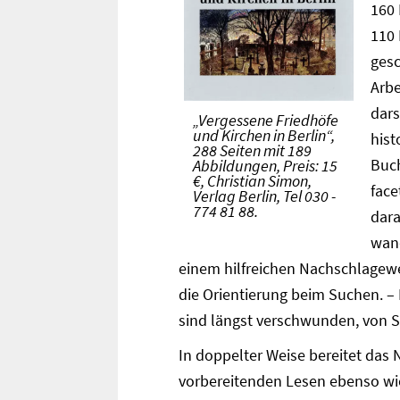
160 
110 
gesc
Arbe
dars
„Vergessene Friedhöfe
und Kirchen in Berlin“,
hist
288 Seiten mit 189
Buch
Abbildungen, Preis: 15
€, Christian Simon,
face
Verlag Berlin, Tel 030 -
774 81 88.
dara
wand
einem hilfreichen Nachschlagew
die Orientierung beim Suchen. –
sind längst verschwunden, von 
In doppelter Weise bereitet da
vorbereitenden Lesen ebenso wi