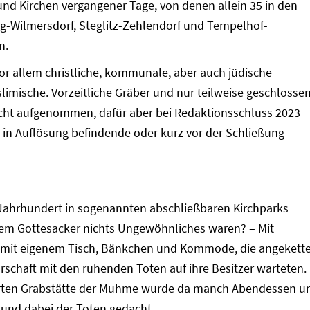
nd Kirchen vergangener Tage, von denen allein 35 in den
g-Wilmersdorf, Steglitz-Zehlendorf und Tempelhof-
n.
r allem christliche, kommunale, aber auch jüdische
limische. Vorzeitliche Gräber und nur teilweise geschlosse
icht aufgenommen, dafür aber bei Redaktionsschluss 2023
in Auflösung befindende oder kurz vor der Schließung
. Jahrhundert in sogenannten abschließbaren Kirchparks
dem Gottesacker nichts Ungewöhnliches waren? – Mit
d mit eigenem Tisch, Bänkchen und Kommode, die angekette
schaft mit den ruhenden Toten auf ihre Besitzer warteten.
rten Grabstätte der Muhme wurde da manch Abendessen u
 und dabei der Toten gedacht.