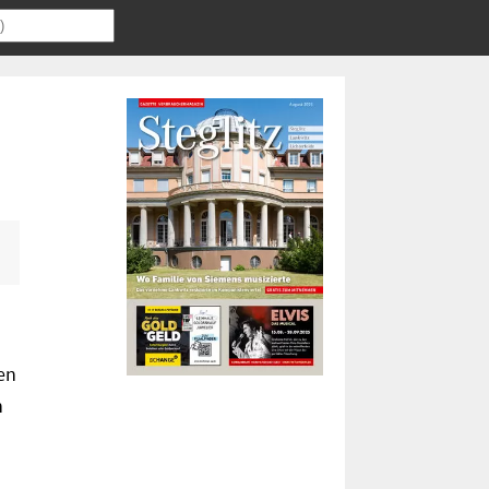
n
en
n