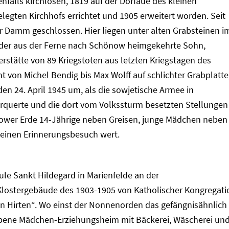
falls kirchlosen, 1819 auf der Dorfaue des kleinen
gten Kirchhofs errichtet und 1905 erweitert worden. Seit
er Damm geschlossen. Hier liegen unter alten Grabsteinen i
 der aus der Ferne nach Schönow heimgekehrte Sohn,
rstätte von 89 Kriegstoten aus letzten Kriegstagen des
t von Michel Bendig bis Max Wolff auf schlichter Grabplatte
en 24. April 1945 um, als die sowjetische Armee in
rquerte und die dort vom Volkssturm besetzten Stellungen
nower Erde 14-Jährige neben Greisen, junge Mädchen neben
 einen Erinnerungsbesuch wert.
ule Sankt Hildegard in Marienfelde an der
Klostergebäude des 1903-1905 von Katholischer Kongregati
n Hirten“. Wo einst der Nonnenorden das gefängnisähnlich
bene Mädchen-Erziehungsheim mit Bäckerei, Wäscherei un