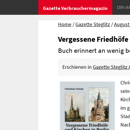
DIN-A
Gazette Verbrauchermagazin
Home
Gazette Steglitz
August
Vergessene Friedhöfe
Buch erinnert an wenig b
Erschienen in
Gazette Steglitz
Chri
sei
Kirc
im g
Stad
Nac