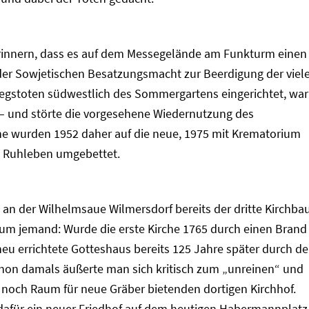
rinnern, dass es auf dem Messegelände am Funkturm einen
 der Sowjetischen Besatzungsmacht zur Beerdigung der viel
gstoten südwestlich des Sommergartens eingerichtet, war
t – und störte die vorgesehene Wiedernutzung des
ne wurden 1952 daher auf die neue, 1975 mit Krematorium
n Ruhleben umgebettet.
 an der Wilhelmsaue Wilmersdorf bereits der dritte Kirchba
kaum jemand: Wurde die erste Kirche 1765 durch einen Brand
neu errichtete Gotteshaus bereits 125 Jahre später durch d
chon damals äußerte man sich kritisch zum „unreinen“ und
noch Raum für neue Gräber bietenden dortigen Kirchhof.