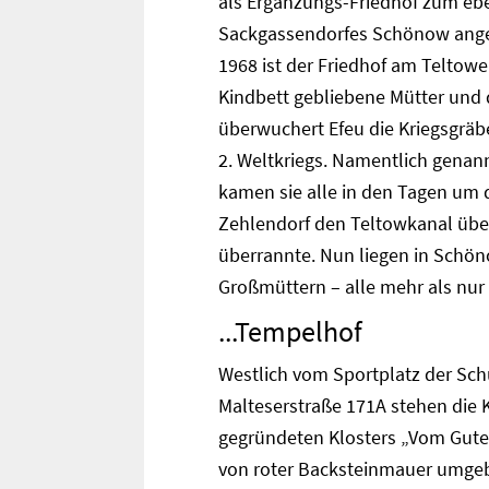
als Ergänzungs-Friedhof zum eben
Sackgassendorfes Schönow angele
1968 ist der Friedhof am Teltow
Kindbett gebliebene Mütter und
überwuchert Efeu die Kriegsgräbe
2. Weltkriegs. Namentlich genann
kamen sie alle in den Tagen um d
Zehlendorf den Teltowkanal übe
überrannte. Nun liegen in Schö
Großmüttern – alle mehr als nur
...Tempelhof
Westlich vom Sportplatz der Sch
Malteserstraße 171A stehen die 
gegründeten Klosters „Vom Gute
von roter Backsteinmauer umge