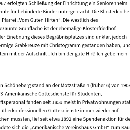
967 erfolgten Schließung der Einrichtung ein Seniorenheim
hule für behinderte Kinder untergebracht. Die Klosterkirche
Pfarrei „Vom Guten Hirten“. Die westlich des
zäunte Grünfläche ist der ehemalige Klosterfriedhof.
er Einebnung dieses Begräbnisplatzes sind unklar, jedoch
hförmige Grabkreuze mit Christogramm gestanden haben, un
in mit der Aufschrift „Ich bin der gute Hirt! Ich gebe mein
 Schöneberg stand an der Motzstraße 4 (früher 6) von 190
US-Amerikanische Gottesdienste für Studenten,
tspersonal fanden seit 1859 meist in Privatwohnungen stat
überkonfessionellen Gottesdienste immer wieder auf
chen mussten, lief seit etwa 1892 eine Spendenaktion für d
ündete sich die „Amerikanische Vereinshaus GmbH“ zum Kau