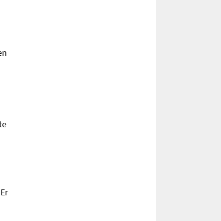
en
te
 Er