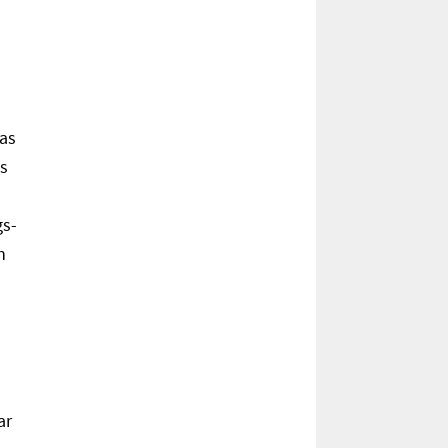
das
ls
gs-
n
ar