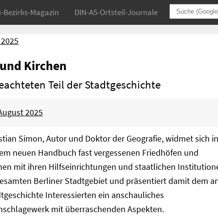
4-Bezirks-Magazin
DIN-A5-Ortsteil-Journale
 2025
 und Kirchen
eachteten Teil der Stadtgeschichte
 August 2025
stian Simon, Autor und Doktor der Geografie, widmet sich i
nem neuen Handbuch fast vergessenen Friedhöfen und
hen mit ihren Hilfseinrichtungen und staatlichen Institution
esamten Berliner Stadtgebiet und präsentiert damit dem a
tgeschichte Interessierten ein anschauliches
hschlagewerk mit überraschenden Aspekten.