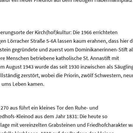
dafür ein neuer Friedhof auf dem heutigen Habermannplatz
nerungsorte der Kirch(hof)kultur: Die 1966 errichteten
gen Lörracher Straße 5-6A lassen kaum erahnen, dass hier 
stein gegründete und zuerst vom Dominikanerinnen-Stift a
re Menschen betriebene katholische St. Annastift mit
Im August 1943 wurde das seit 1930 inzwischen als Säuglin
llständig zerstört, wobei die Priorin, zwölf Schwestern, neu
te ums Leben kamen.
0 aus führt ein kleines Tor den Ruhe- und
edhofs-Kleinod aus dem Jahr 1831: Die heute so
age mit vereinzelten Grabsteinen und Friedhofcharakter w