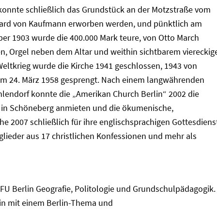
konnte schließlich das Grundstück an der Motzstraße vom
hard von Kaufmann erworben werden, und pünktlich am
er 1903 wurde die 400.000 Mark teure, von Otto March
en, Orgel neben dem Altar und weithin sichtbarem viereckig
 Weltkrieg wurde die Kirche 1941 geschlossen, 1943 von
am 24. März 1958 gesprengt. Nach einem langwährenden
ehlendorf konnte die „Amerikan Church Berlin“ 2002 die
 in Schöneberg anmieten und die ökumenische,
he 2007 schließlich für ihre englischsprachigen Gottesdiens
glieder aus 17 christlichen Konfessionen und mehr als
 FU Berlin Geografie, Politologie und Grundschulpädagogik.
lin mit einem Berlin-Thema und