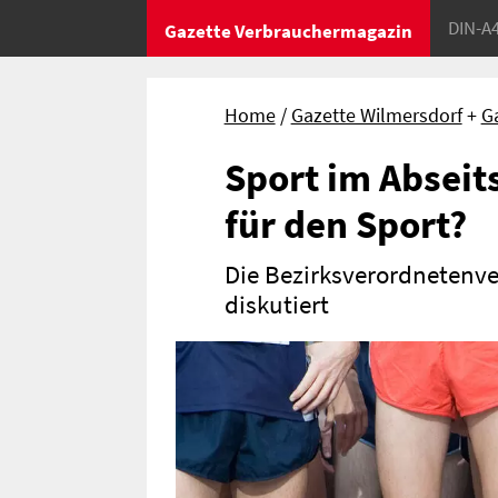
DIN-A
Gazette Verbrauchermagazin
Home
Gazette Wilmersdorf
+
G
Sport im Abseit
für den Sport?
Die Bezirksverordnetenv
diskutiert