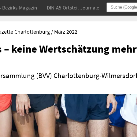
4-Bezirks-Magazin
DIN-A5-Ortsteil-Journale
azette Charlottenburg
März 2022
s – keine Wertschätzung mehr
ersammlung (BVV) Charlottenburg-Wilmersdor