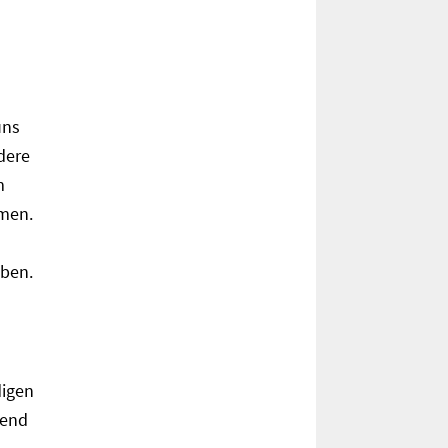
uns
dere
m
rmen.
üben.
digen
gend