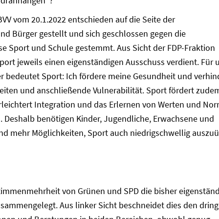
 „dranhängen“?
 BVV vom 20.1.2022 entschieden auf die Seite der
nd Bürger gestellt und sich geschlossen gegen die
 Sport und Schule gestemmt. Aus Sicht der FDP-Fraktion
ort jeweils einen eigenständigen Ausschuss verdient. Für 
er bedeutet Sport: Ich fördere meine Gesundheit und verhin
en und anschließende Vulnerabilität. Sport fördert zude
 erleichtert Integration und das Erlernen von Werten und No
en. Deshalb benötigen Kinder, Jugendliche, Erwachsene und
d mehr Möglichkeiten, Sport auch niedrigschwellig auszu
timmenmehrheit von Grünen und SPD die bisher eigenstän
sammengelegt. Aus linker Sicht beschneidet dies den drin