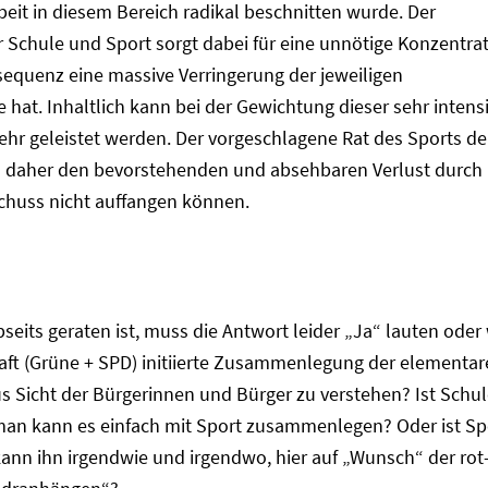
eit in diesem Bereich radikal beschnitten wurde. Der
Schule und Sport sorgt dabei für eine unnötige Konzentra
nsequenz eine massive Verringerung der jeweiligen
 hat. Inhaltlich kann bei der Gewichtung dieser sehr intens
hr geleistet werden. Der vorgeschlagene Rat des Sports de
d daher den bevorstehenden und absehbaren Verlust durch
chuss nicht auffangen können.
bseits geraten ist, muss die Antwort leider „Ja“ lauten oder
haft (Grüne + SPD) initiierte Zusammenlegung der elementar
 Sicht der Bürgerinnen und Bürger zu verstehen? Ist Schul
 man kann es einfach mit Sport zusammenlegen? Oder ist Sp
ann ihn irgendwie und irgendwo, hier auf „Wunsch“ der rot