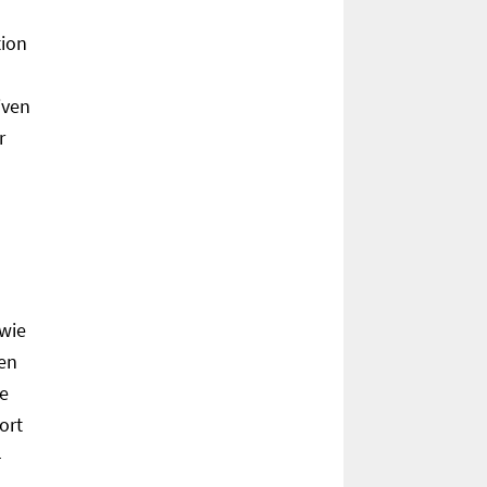
tion
iven
r
 wie
en
e
ort
-