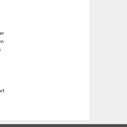
er
en
e
ort