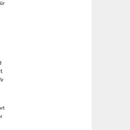
für
d
f.
ir
ort
r