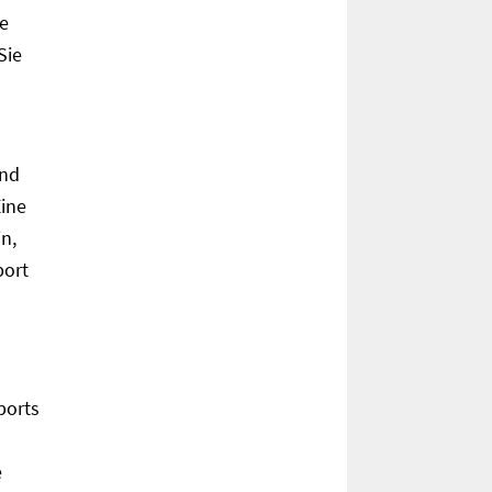
e
Sie
und
Eine
n,
port
ports
e