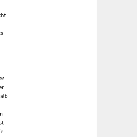
cht
ts
es
er
halb
en
st
ie