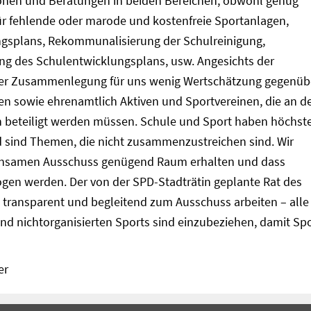
onen und Beratungen in beiden Bereichen, obwohl genug
r fehlende oder marode und kostenfreie Sportanlagen,
gsplans, Rekommunalisierung der Schulreinigung,
ng des Schulentwicklungsplans, usw. Angesichts der
t der Zusammenlegung für uns wenig Wertschätzung gegenüb
nen sowie ehrenamtlich Aktiven und Sportvereinen, die an d
n beteiligt werden müssen. Schule und Sport haben höchst
d sind Themen, die nicht zusammenzustreichen sind. Wir
einsamen Ausschuss genügend Raum erhalten und dass
gen werden. Der von der SPD-Stadträtin geplante Rat des
 transparent und begleitend zum Ausschuss arbeiten – alle
und nichtorganisierten Sports sind einzubeziehen, damit Sp
er