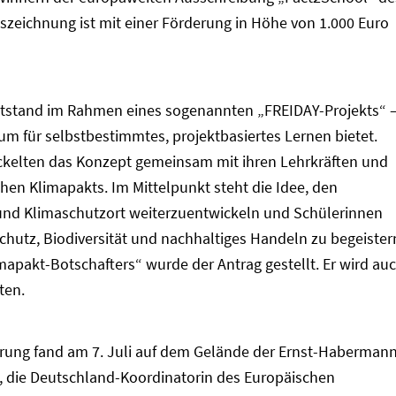
szeichnung ist mit einer Förderung in Höhe von 1.000 Euro
entstand im Rahmen eines sogenannten „FREIDAY-Projekts“ 
um für selbstbestimmtes, projektbasiertes Lernen bietet.
ckelten das Konzept gemeinsam mit ihren Lehrkräften und
hen Klimapakts. Im Mittelpunkt steht die Idee, den
- und Klimaschutzort weiterzuentwickeln und Schülerinnen
schutz, Biodiversität und nachhaltiges Handeln zu begeister
mapakt-Botschafters“ wurde der Antrag gestellt. Er wird au
ten.
derung fand am 7. Juli auf dem Gelände der Ernst-Haberman
s, die Deutschland-Koordinatorin des Europäischen