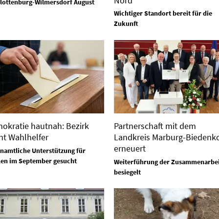
Nord
lottenburg-Wilmersdorf August
Wichtiger Standort bereit für die
Zukunft
okratie hautnah: Bezirk
Partnerschaft mit dem
ht Wahlhelfer
Landkreis Marburg-Biedenk
erneuert
namtliche Unterstützung für
en im September gesucht
Weiterführung der Zusammenarbei
besiegelt