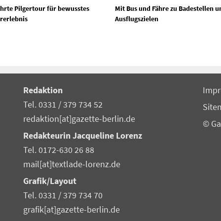
hrte Pilgertour für bewusstes
Mit Bus und Fähre zu Badestellen u
rerlebnis
Ausflugszielen
Redaktion
Imp
Tel. 0331 / 379 734 52
Site
redaktion[at]gazette-berlin.de
© Ga
Redakteurin Jacqueline Lorenz
Tel. 0172-630 26 88
mail[at]textlade-lorenz.de
Grafik/Layout
Tel. 0331 / 379 734 70
grafik[at]gazette-berlin.de