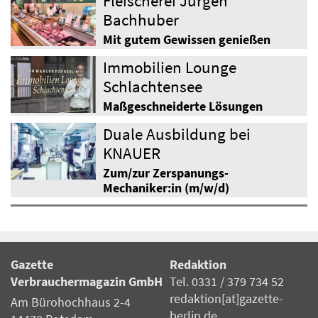
Fleischerei Jürgen
Bachhuber
Mit gutem Gewissen genießen
Immobilien Lounge
Schlachtensee
Maßgeschneiderte Lösungen
Duale Ausbildung bei
KNAUER
Zum/zur Zerspanungs-
Mechaniker:in (m/w/d)
Gazette
Redaktion
Verbrauchermagazin GmbH
Tel. 0331 / 379 734 52
redaktion[at]gazette-
Am Bürohochhaus 2-4
berlin.de