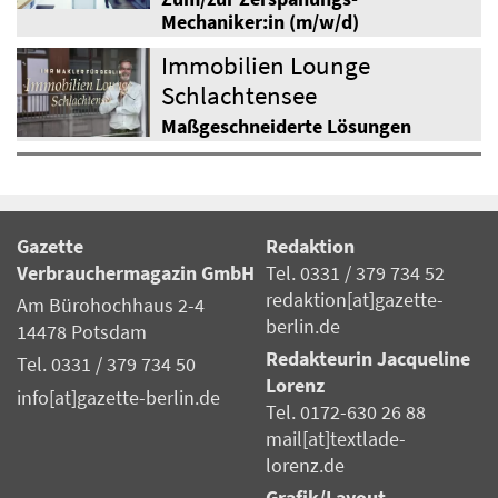
Mechaniker:in (m/w/d)
Immobilien Lounge
Schlachtensee
Maßgeschneiderte Lösungen
Gazette
Redaktion
Verbrauchermagazin GmbH
Tel. 0331 / 379 734 52
redaktion[at]gazette-
Am Bürohochhaus 2-4
berlin.de
14478 Potsdam
Redakteurin Jacqueline
Tel. 0331 / 379 734 50
Lorenz
info[at]gazette-berlin.de
Tel. 0172-630 26 88
mail[at]textlade-
lorenz.de