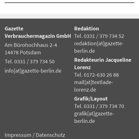
Gazette
Redaktion
Verbrauchermagazin GmbH
Tel. 0331 / 379 734 52
redaktion[at]gazette-
Am Bürohochhaus 2-4
berlin.de
14478 Potsdam
Redakteurin Jacqueline
Tel. 0331 / 379 734 50
Lorenz
info[at]gazette-berlin.de
Tel. 0172-630 26 88
mail[at]textlade-
lorenz.de
Grafik/Layout
Tel. 0331 / 379 734 70
grafik[at]gazette-
berlin.de
Impressum
/
Datenschutz