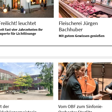
Freilicht! leuchtet
Fleischerei Jürgen
Bachhuber
eit fast vier Jahrzehnten Ihr
xperte für Lichtlösunge
Mit gutem Gewissen genießen
t der
Vom OBF zum Sinfonie-