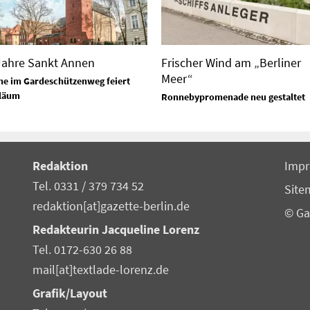
Jahre Sankt Annen
Frischer Wind am „Berliner
Meer“
he im Gardeschützenweg feiert
läum
Ronnebypromenade neu gestaltet
Redaktion
Imp
Tel. 0331 / 379 734 52
Site
redaktion[at]gazette-berlin.de
© Ga
Redakteurin Jacqueline Lorenz
Tel. 0172-630 26 88
mail[at]textlade-lorenz.de
Grafik/Layout