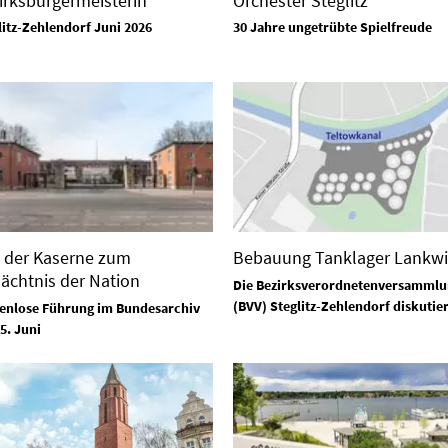
irksbürgermeisterin
Orchester Steglitz
litz-Zehlendorf Juni 2026
30 Jahre ungetrübte Spielfreude
 der Kaserne zum
Bebauung Tanklager Lankwi
ächtnis der Nation
Die Bezirksverordnetenversammlu
(BVV) Steglitz-Zehlendorf diskutier
enlose Führung im Bundesarchiv
5. Juni