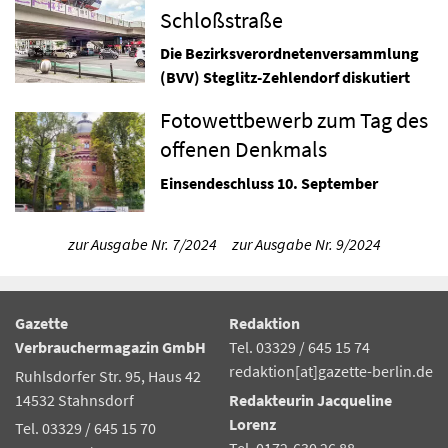
Schloßstraße
Die Bezirksverordnetenversammlung
(BVV) Steglitz-Zehlendorf diskutiert
Fotowettbewerb zum Tag des
offenen Denkmals
Einsendeschluss 10. September
zur Ausgabe Nr. 7/2024
zur Ausgabe Nr. 9/2024
Gazette
Redaktion
Verbrauchermagazin GmbH
Tel. 03329 / 645 15 74
redaktion[at]gazette-berlin.de
Ruhlsdorfer Str. 95, Haus 42
14532 Stahnsdorf
Redakteurin Jacqueline
Lorenz
Tel. 03329 / 645 15 70
Tel. 0172-630 26 88