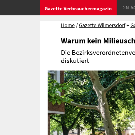
DIN-A
Gazette Verbrauchermagazin
Home
Gazette Wilmersdorf
+
G
Warum kein Milieusch
Die Bezirksverordnetenv
diskutiert