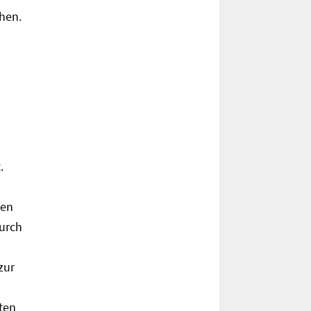
hen.
.
uen
Durch
zur
ten