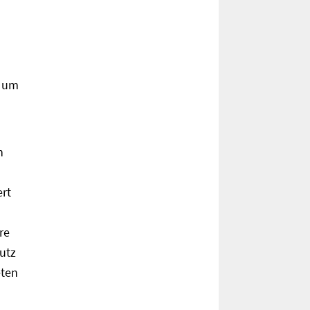
d um
n
rt
re
utz
eten