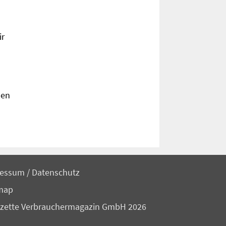
ir
den
ressum
/
Datenschutz
map
zette Verbrauchermagazin GmbH 2026