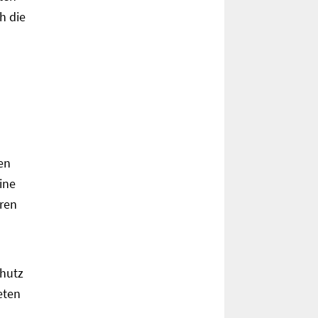
h die
en
ine
ren
chutz
eten