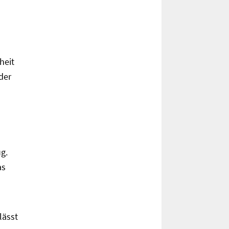
heit
der
g.
as
lässt