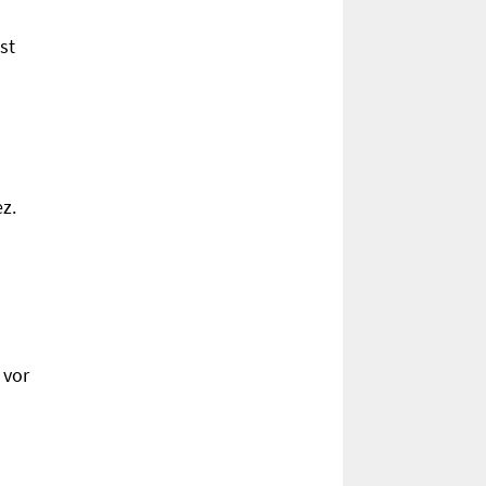
st
z.
 vor