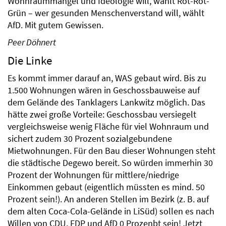
Wohnraummangel und Ideologie will, wählt Rot-Rot-
Grün – wer gesunden Menschenverstand will, wählt
AfD. Mit gutem Gewissen.
Peer Döhnert
Die Linke
Es kommt immer darauf an, WAS gebaut wird. Bis zu
1.500 Wohnungen wären in Geschossbauweise auf
dem Gelände des Tanklagers Lankwitz möglich. Das
hätte zwei große Vorteile: Geschossbau versiegelt
vergleichsweise wenig Fläche für viel Wohnraum und
sichert zudem 30 Prozent sozialgebundene
Mietwohnungen. Für den Bau dieser Wohnungen steht
die städtische Degewo bereit. So würden immerhin 30
Prozent der Wohnungen für mittlere/niedrige
Einkommen gebaut (eigentlich müssten es mind. 50
Prozent sein!). An anderen Stellen im Bezirk (z. B. auf
dem alten Coca-Cola-Gelände in LiSüd) sollen es nach
Willen von CDU, FDP und AfD 0 Prozenbt sein! Jetzt