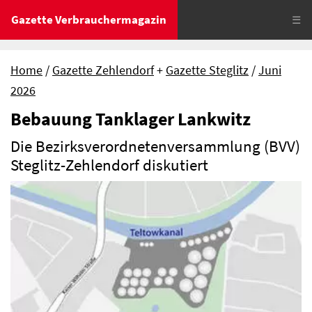
Gazette Verbrauchermagazin
☰
Home
Gazette Zehlendorf
+
Gazette Steglitz
Juni
2026
Bebauung Tanklager Lankwitz
Die Bezirksverordnetenversammlung (BVV)
Steglitz-Zehlendorf diskutiert