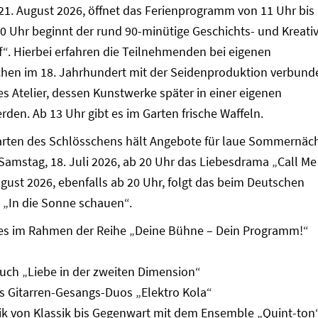
, 21. August 2026, öffnet das Ferienprogramm von 11 Uhr bis
30 Uhr beginnt der rund 90-minütige Geschichts- und Kreativ
. Hierbei erfahren die Teilnehmenden bei eigenen
hen im 18. Jahrhundert mit der Seidenproduktion verbund
nes Atelier, dessen Kunstwerke später in einer eigenen
rden. Ab 13 Uhr gibt es im Garten frische Waffeln.
ten des Schlösschens hält Angebote für laue Sommernäc
m Samstag, 18. Juli 2026, ab 20 Uhr das Liebesdrama „Call Me
ust 2026, ebenfalls ab 20 Uhr, folgt das beim Deutschen
 „In die Sonne schauen“.
d es im Rahmen der Reihe „Deine Bühne – Dein Programm!“
Buch „Liebe in der zweiten Dimension“
es Gitarren-Gesangs-Duos „Elektro Kola“
ik von Klassik bis Gegenwart mit dem Ensemble „Quint-ton