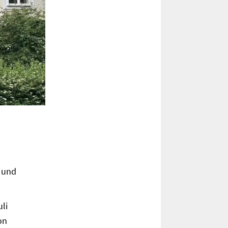
i und
li
on