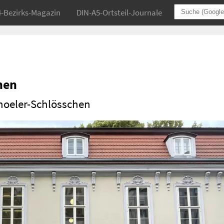
4-Bezirks-Magazin
DIN-A5-Ortsteil-Journale
nen
oeler-Schlösschen