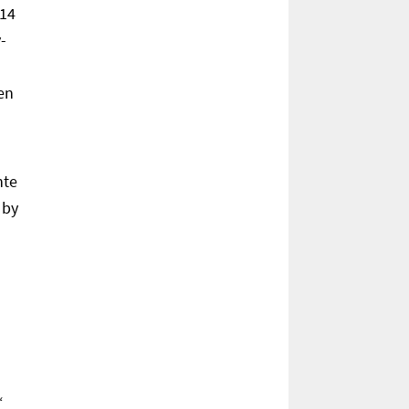
 14
-
en
hte
 by
“