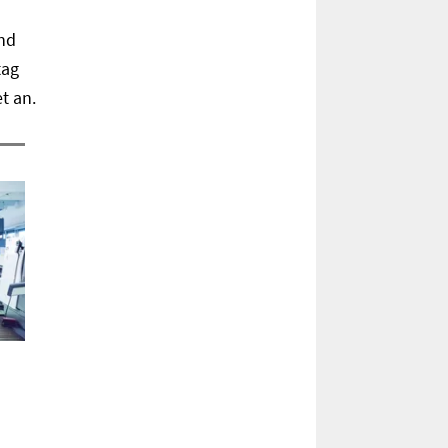
und
tag
t an.